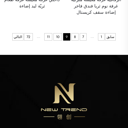
غرفة نوم ثريا فندق فاخر
ثريّة ليد إضاءة
إضاءة سقف كريستال
...
...
سابق
1
7
8
9
10
11
72
التالي