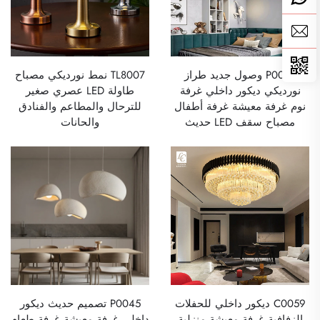
P0047 وصول جديد طراز
TL8007 نمط نورديكي مصباح
نورديكي ديكور داخلي غرفة
طاولة LED عصري صغير
نوم غرفة معيشة غرفة أطفال
للترحال والمطاعم والفنادق
مصباح سقف LED حديث
والحانات
C0059 ديكور داخلي للحفلات
P0045 تصميم حديث ديكور
الزفافية غرفة معيشة منزلية
داخلي غرفة معيشة غرفة طعام