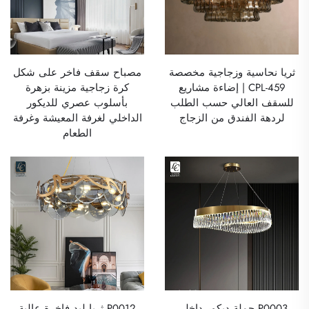
ثريا نحاسية وزجاجية مخصصة
مصباح سقف فاخر على شكل
CPL-459 | إضاءة مشاريع
كرة زجاجية مزينة بزهرة
للسقف العالي حسب الطلب
بأسلوب عصري للديكور
لردهة الفندق من الزجاج
الداخلي لغرفة المعيشة وغرفة
الطعام
P0003 جملة ديكور داخلي
P0012 ثريا ليد فاخرة عالية