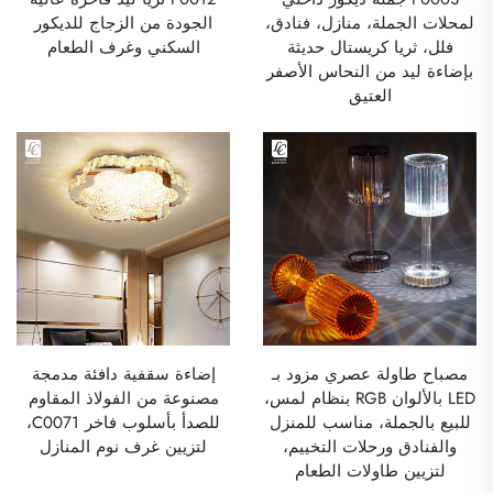
لمحلات الجملة، منازل، فنادق،
الجودة من الزجاج للديكور
فلل، ثريا كريستال حديثة
السكني وغرف الطعام
بإضاءة ليد من النحاس الأصفر
العتيق
مصباح طاولة عصري مزود بـ
إضاءة سقفية دافئة مدمجة
LED بالألوان RGB بنظام لمس،
مصنوعة من الفولاذ المقاوم
للبيع بالجملة، مناسب للمنزل
للصدأ بأسلوب فاخر C0071،
والفنادق ورحلات التخييم،
لتزيين غرف نوم المنازل
لتزيين طاولات الطعام