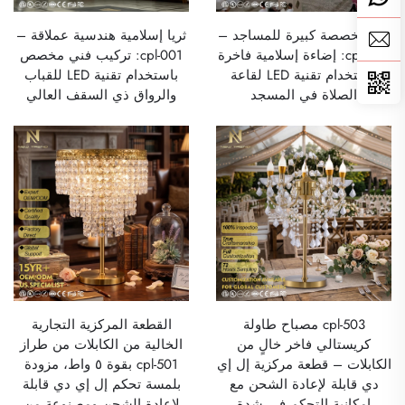
ثريا مخصصة كبيرة للمساجد –
ثريا إسلامية هندسية عملاقة –
cpl-002: إضاءة إسلامية فاخرة
cpl-001: تركيب فني مخصص
باستخدام تقنية LED لقاعة
باستخدام تقنية LED للقباب
الصلاة في المسجد
والرواق ذي السقف العالي
cpl-503 مصباح طاولة
القطعة المركزية التجارية
كريستالي فاخر خالٍ من
الخالية من الكابلات من طراز
الكابلات – قطعة مركزية إل إي
cpl-501 بقوة ٥ واط، مزودة
دي قابلة لإعادة الشحن مع
بلمسة تحكم إل إي دي قابلة
إمكانية التحكم في شدة
لإعادة الشحن ومصنوعة من