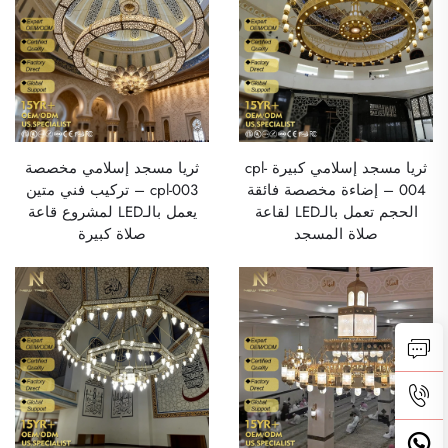
ثريا مسجد إسلامي كبيرة cpl-
ثريا مسجد إسلامي مخصصة
004 – إضاءة مخصصة فائقة
cpl-003 – تركيب فني متين
الحجم تعمل بالـLED لقاعة
يعمل بالـLED لمشروع قاعة
صلاة المسجد
صلاة كبيرة