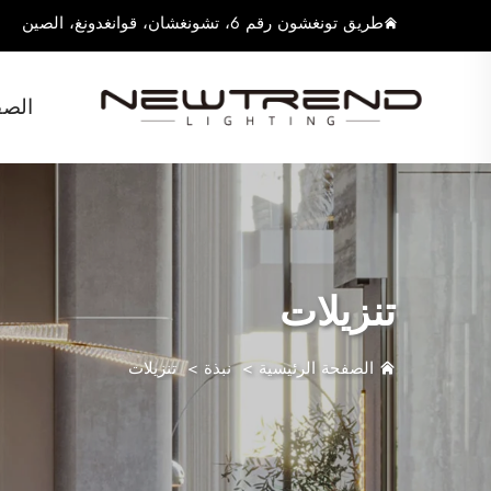
طريق تونغشون رقم 6، تشونغشان، قوانغدونغ، الصين
الصف
تنزيلات
الصفحة الرئيسية
>
نبذة
>
تنزيلات