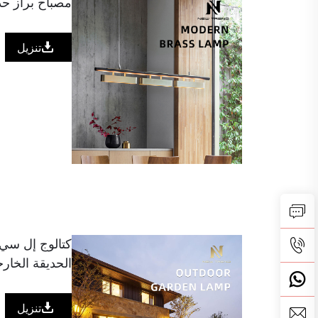
مصباح براز حدي
تنزيل
كتالوج إل سي ل
الحديقة الخار
تنزيل