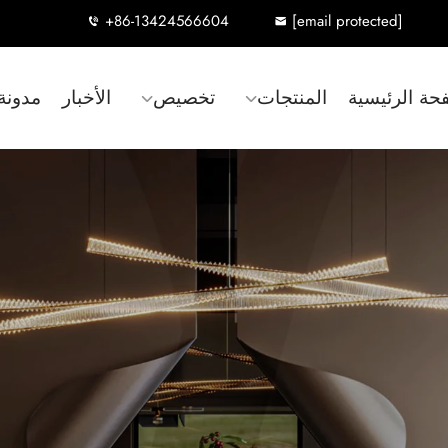
+86-13424566604
[email protected]
حة الرئيسية
المنتجات
تخصيص
الأخبار
مدونة