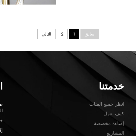
سابق
1
2
التالي
خدمتنا
ا
انظر جميع الفئات
ال
كيف نعمل
86-13424566604
إضاءة مخصصة
[email protected]
المشاريع