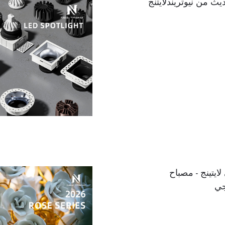
ث من نيوتريندلايتنج
ايتينج - مصباح
جي