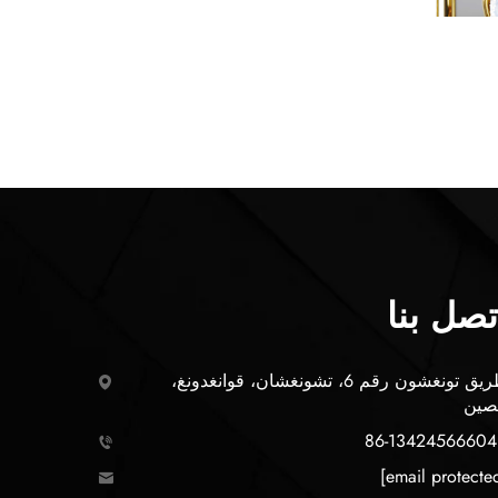
تصل بنا
طريق تونغشون رقم 6، تشونغشان، قوانغدونغ،
صين
+