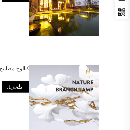
كتالوج مصابيح فرع ing
تنزيل