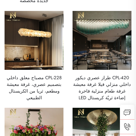
جديدة مخصصة
CPL-420 طراز عصري ديكور
CPL-228 مصباح معلق داخلي
داخلي منزلي فيلا غرفة معيشة
بتصميم عصري، غرفة معيشة
غرفة طعام منزلية فاخرة
ومطعم، ثريا من الكريستال
إضاءة ثريّة كريستال LED
الطبيعي