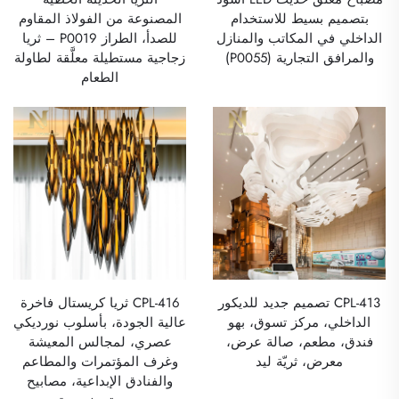
بتصميم بسيط للاستخدام
المصنوعة من الفولاذ المقاوم
الداخلي في المكاتب والمنازل
للصدأ، الطراز P0019 – ثريا
والمرافق التجارية (P0055)
زجاجية مستطيلة معلَّقة لطاولة
الطعام
CPL-413 تصميم جديد للديكور
CPL-416 ثريا كريستال فاخرة
الداخلي، مركز تسوق، بهو
عالية الجودة، بأسلوب نورديكي
فندق، مطعم، صالة عرض،
عصري، لمجالس المعيشة
معرض، ثريّة ليد
وغرف المؤتمرات والمطاعم
والفنادق الإبداعية، مصابيح