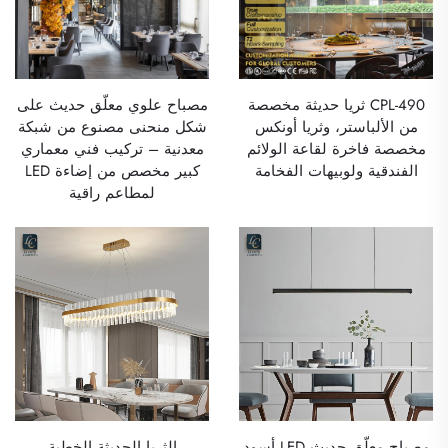
CPL-490 ثريا حديثة مخصصة
مصباح علوي معلَّق حديث على
من الألباستر، وثريا أونكس
شكل منحنى مصنوع من شبكة
مخصصة فاخرة لقاعة الولائم
معدنية – تركيب فني معماري
الفندقية ولوبيهات الفخامة
كبير مخصص من إضاءة LED
لمطاعم راقية
مصباح معلّق حديث LED أسود
الثريا الحديثة الخطية