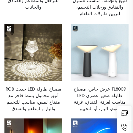
للبيع بالجملة، مناسب للمنزل
للترحال والمطاعم والفنادق
والفنادق ورحلات التخييم،
والحانات
لتزيين طاولات الطعام
TL8009 عرض خاص، مصباح
مصباح طاولة LED حديث RGB
طاولة صغير عصري LED
أنيق محمول بنمط فاخر مع
مناسب لغرفة الفندق، غرفة
مفتاح لمس، مناسب للتخييم
النوم، البار، أو التخييم
والبار والمطعم والفندق