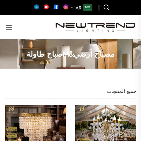
|
AR
مصباح أرضي&Mصباح طاولة
جميع المنتجات