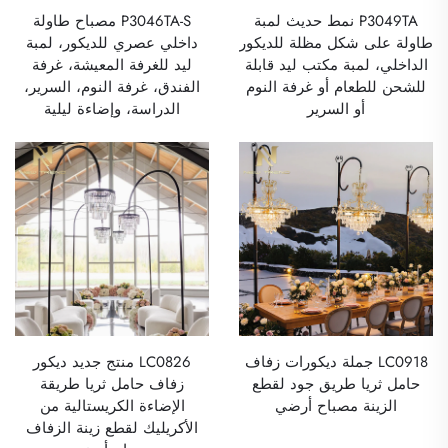
P3049TA نمط حديث لمبة
P3046TA-S مصباح طاولة
طاولة على شكل مظلة للديكور
داخلي عصري للديكور، لمبة
الداخلي، لمبة مكتب ليد قابلة
ليد للغرفة المعيشة، غرفة
للشحن للطعام أو غرفة النوم
الفندق، غرفة النوم، السرير،
أو السرير
الدراسة، وإضاءة ليلية
LC0918 جملة ديكورات زفاف
LC0826 منتج جديد ديكور
حامل ثريا طريق جود لقطع
زفاف حامل ثريا طريقة
الزينة مصباح أرضي
الإضاءة الكريستالية من
الأكريليك لقطع زينة الزفاف