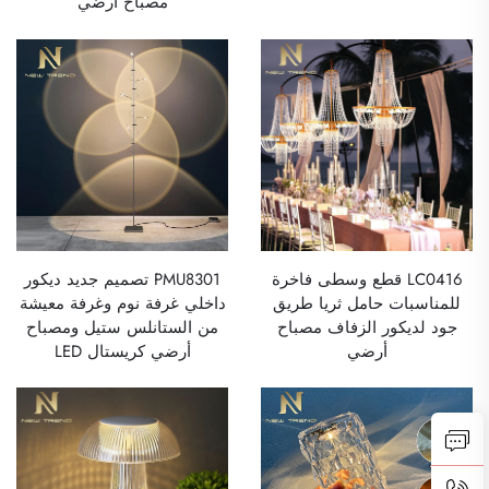
مصباح أرضي
LC0416 قطع وسطى فاخرة
PMU8301 تصميم جديد ديكور
للمناسبات حامل ثريا طريق
داخلي غرفة نوم وغرفة معيشة
جود لديكور الزفاف مصباح
من الستانلس ستيل ومصباح
أرضي
أرضي كريستال LED