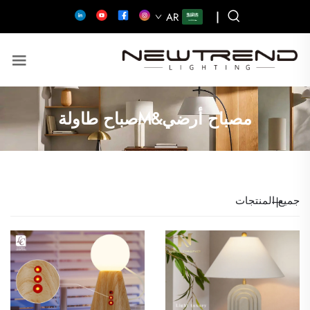
|
AR
مصباح أرضي&Mصباح طاولة
جميع المنتجات