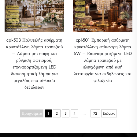
cpl-503 Πολυτελής ασύρματη
cpl-501 Εμπορική ασύρματη
κρυστάλλινη λάμπα τραπεζιού
κρυστάλλινη επίκεντρη λάμπα
– Λάμπα με επαφή και
5W – Επαναφορτιζόμενη LED
ρύθμιση φωτισμού,
λάμπα τραπεζιού με
επαναφορτιζόμενη LED
ελεγχόμενη από αφή
διακοσμητική λάμπα για
λειτουργία για εκδηλώσεις και
μεγαλόπρεπο αίθουσα
φιλοξενία
δεξιώσεων
...
Προηγούμενο
1
2
3
4
72
Επόμενο