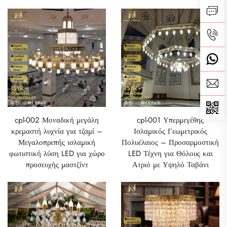
cpl-002 Μοναδική μεγάλη
cpl-001 Υπερμεγέθης
κρεμαστή λυχνία για τζαμί –
Ισλαμικός Γεωμετρικός
Μεγαλοπρεπής ισλαμική
Πολυέλαιος – Προσαρμοστική
φωτιστική λύση LED για χώρο
LED Τέχνη για Θόλους και
προσευχής μαστζίντ
Ατριό με Υψηλό Ταβάνι