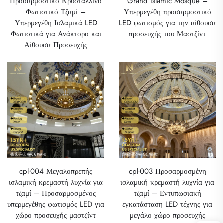
Προσαρμοστικό Κρυστάλλινο
Grand Islamic Mosque –
Φωτιστικό Τζαμί –
Υπερμεγέθη προσαρμοστικό
Υπερμεγέθη Ισλαμικά LED
LED φωτισμός για την αίθουσα
Φωτιστικά για Ανάκτορο και
προσευχής του Μαστζίντ
Αίθουσα Προσευχής
cpl-004 Μεγαλοπρεπής
cpl-003 Προσαρμοσμένη
ισλαμική κρεμαστή λυχνία για
ισλαμική κρεμαστή λυχνία για
τζαμί – Προσαρμοσμένος
τζαμί – Εντυπωσιακή
υπερμεγέθης φωτισμός LED για
εγκατάσταση LED τέχνης για
χώρο προσευχής μαστζίντ
μεγάλο χώρο προσευχής