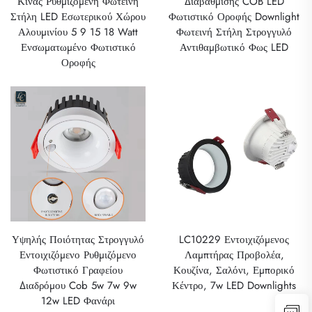
Κίνας Ρυθμιζόμενη Φωτεινή
Διαβάθμισης COB LED
Στήλη LED Εσωτερικού Χώρου
Φωτιστικό Οροφής Downlight
Αλουμινίου 5 9 15 18 Watt
Φωτεινή Στήλη Στρογγυλό
Ενσωματωμένο Φωτιστικό
Αντιθαμβωτικό Φως LED
Οροφής
Υψηλής Ποιότητας Στρογγυλό
LC10229 Εντοιχιζόμενος
Εντοιχιζόμενο Ρυθμιζόμενο
Λαμπτήρας Προβολέα,
Φωτιστικό Γραφείου
Κουζίνα, Σαλόνι, Εμπορικό
Διαδρόμου Cob 5w 7w 9w
Κέντρο, 7w LED Downlights
12w LED Φανάρι