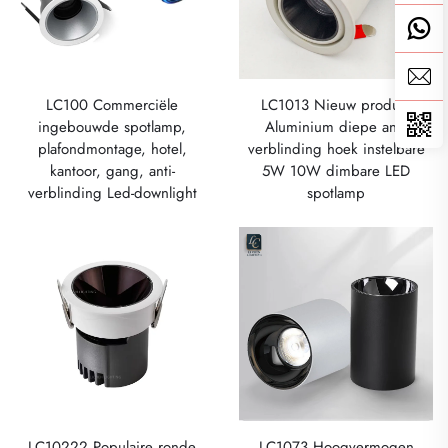
LC100 Commerciële
LC1013 Nieuw product
ingebouwde spotlamp,
Aluminium diepe anti-
plafondmontage, hotel,
verblinding hoek instelbare
kantoor, gang, anti-
5W 10W dimbare LED
verblinding Led-downlight
spotlamp
LC10222 Populaire ronde
LC1073 Hoogvermogen