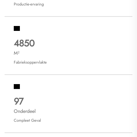
Productie-ervaring
5000
M²
Fabrieksoppervlakte
100
Onderdeel
Compleet Geval