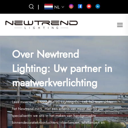
|
NL
Over Newtrend
Lighting: Uw partner in
maatwerkverlichting
Lees meer over Zhongshan LC Lighting Co., Ltd, het team achter
het Newtrend merk. Met een erfenis van meer dan 15 jaar
specialiseren we ons in het maken van handgemaakte
binnendecoratiekroonluchters, vloerlampen, tafellampen en