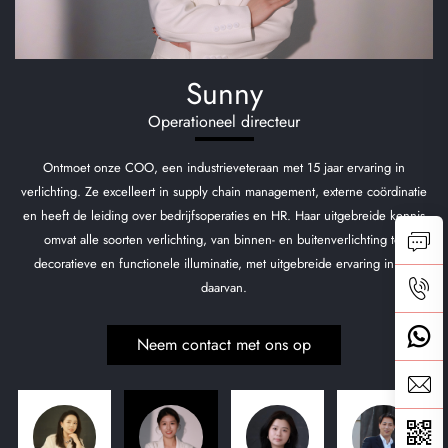
ny
Annie
directeur
Zakelijk manag
eraan met 15 jaar ervaring in
Onze Export Verkoopmanager, met meer da
in management, externe coördinatie
verlichtingsindustrie, begon haar carrière in 
ies en HR. Haar uitgebreide kennis
heeft een grote ervaring in alle sectoren va
innen- en buitenverlichting tot
communicatie en onderhoudt een harmonieuze r
, met uitgebreide ervaring in elk
bekend om haar uitgebreide verlichtingsopl
n.
verkoopvaardighed
met ons op
Neem contact met 