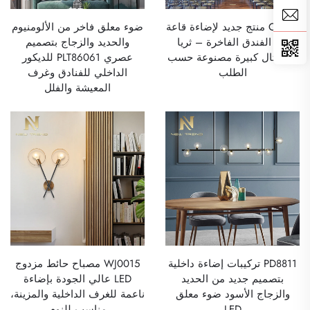
CPL-93 منتج جديد لإضاءة قاعة
ضوء معلق فاخر من الألومنيوم
بهو الفندق الفاخرة – ثريا
والحديد والزجاج بتصميم
كريستال كبيرة مصنوعة حسب
عصري PLT86061 للديكور
الطلب
الداخلي للفنادق وغرف
المعيشة والفلل
PD8811 تركيبات إضاءة داخلية
WJ0015 مصباح حائط مزدوج
بتصميم جديد من الحديد
LED عالي الجودة بإضاءة
والزجاج الأسود ضوء معلق
ناعمة للغرف الداخلية والمزينة،
LED
مناسب للنوم