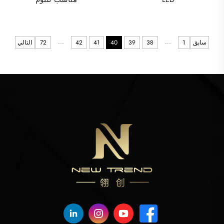
...
...
سابق
1
38
39
40
41
42
72
التالي