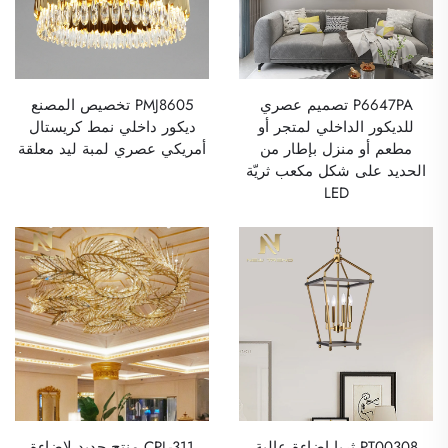
P6647PA تصميم عصري
PMJ8605 تخصيص المصنع
للديكور الداخلي لمتجر أو
ديكور داخلي نمط كريستال
مطعم أو منزل بإطار من
أمريكي عصري لمبة ليد معلقة
الحديد على شكل مكعب ثريّة
LED
PT00308 ثريا إضاءة عالية
CPL-311 منتج جديد لإضاءة