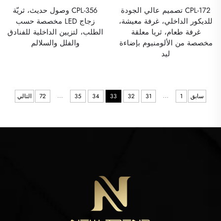
CPL-172 تصميم عالي الجودة
CPL-356 وصول حديث، ثريّة
للديكور الداخلي، غرفة معيشة،
زجاج LED مخصصة حسب
غرفة طعام، ثريا معلقة
الطلب، لتزيين الداخلية للفنادق
مخصصة من الألومنيوم بإضاءة
والفلل والسلالم
ليد
...
...
سابق
1
31
32
33
34
35
72
التالي