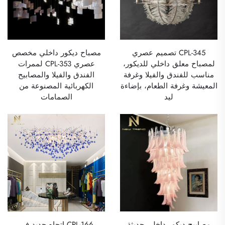
CPL-345 تصميم عصري
مصباح ديكور داخلي مخصص
لمصباح معلق داخلي للديكور،
عصري CPL-353 لممرات
مناسب للفندق والفيلا وغرفة
الفندق والفيلا والمصابيح
المعيشة وغرفة الطعام، بإضاءة
الكهربائية المصنوعة من
ليد
الصمامات
مصابيح ديكور داخلي حديثة
CPL-166 اتجاه جديد في