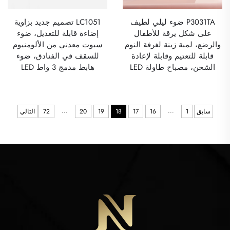
P3031TA ضوء ليلي لطيف
LC1051 تصميم جديد بزاوية
على شكل يرقة للأطفال
إضاءة قابلة للتعديل، ضوء
والرضع، لمبة زينة لغرفة النوم
سبوت معدني من الألومنيوم
قابلة للتعتيم وقابلة لإعادة
للسقف في الفنادق، ضوء
الشحن، مصباح طاولة LED
هابط مدمج 3 واط LED
...
...
سابق
1
16
17
18
19
20
72
التالي