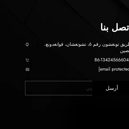
تصل بنا
طريق تونغشون رقم 6، تشونغشان، قوانغدونغ،
صين
+
أرسل