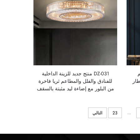
م
DZ-031 منتج جديد للزينة الداخلية
طار
للفنادق والفلل والمطاعم ثريا فاخرة
من البلور مع إضاءة ليد مثبتة بالسقف
...
23
التالي