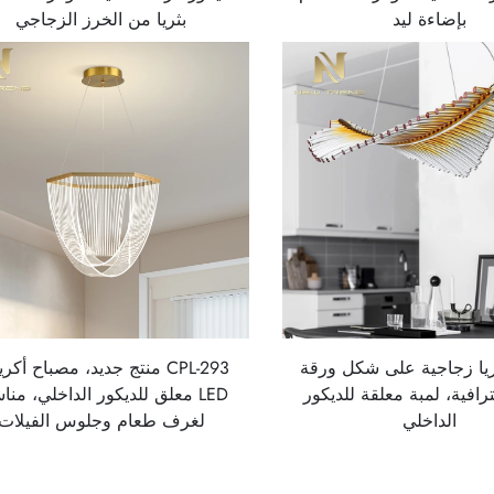
بإضاءة ليد
بثريا من الخرز الزجاجي
CPL ثريا زجاجية على شكل ورقة
CPL-293 منتج جديد، مصباح أكر
رافية، لمبة معلقة للديكور
LED معلق للديكور الداخلي، من
الداخلي
لغرف طعام وجلوس الفيلات