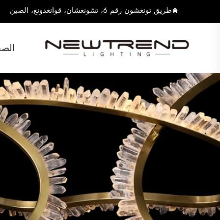
طريق تونغشون رقم 6، تشونغشان، قوانغدونغ، الصين
الصف