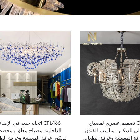
CPL-345 تصميم عصري لمصباح
CPL-166 اتجاه جديد في الإضا
ي للديكور، مناسب للفندق
الداخلية، مصباح معلق ومخص
رفة المعيشة وغرفة الطعام،
لديكور غرفة المعيشة وغرفة الط