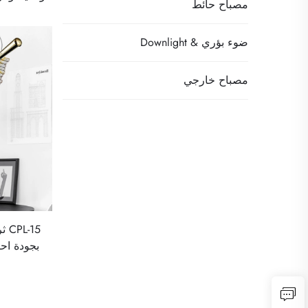
مصباح حائط
ضوء بؤري & Downlight
مصباح خارجي
-15
بجودة احت