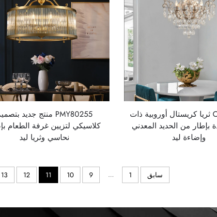
CH8006-6 ثريا كريستال أوروبية ذات
PMY80255 منتج جديد بتصمي
 بإطار من الحديد المعدني
كلاسيكي لتزيين غرفة الطعام بإ
وإضاءة ليد
نحاسي وثريا ليد
...
سابق
1
9
10
11
12
13