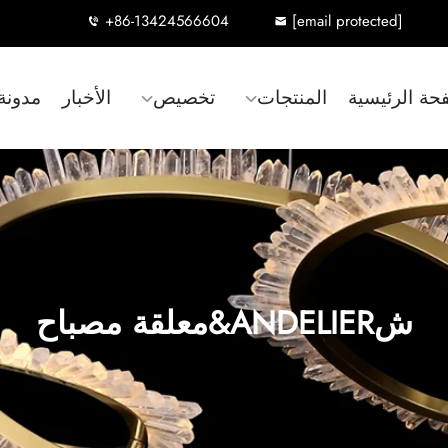
+86-13424566604
[email protected]
حة الرئيسية
المنتجات
تخصيص
الأخبار
مدونة
شANDELIER&معلقة مصباح