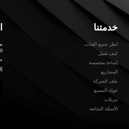
خدمتنا
ا
انظر جميع الفئات
ال
كيف نعمل
86-13424566604
إضاءة مخصصة
[email protected]
المشاريع
ملف الشركة
جولة المصنع
تنزيلات
الأسئلة الشائعة