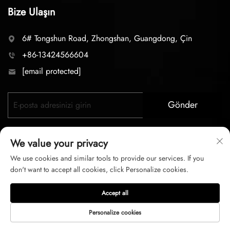
Bize Ulaşın
6# Tongshun Road, Zhongshan, Guangdong, Çin
+86-13424566604
[email protected]
Gönder
We value your privacy
We use cookies and similar tools to provide our services. If you
don't want to accept all cookies, click Personalize cookies.
Telif hakkı © 2026 zhongshan LC lighting Co.,LTD. Tüm
Accept all
hakları saklıdır
Personalize cookies
Gizlilik Politikası
Hizmet şartları