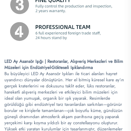
LED Ay Asansör Işığı | Restoranlar, Alışveriş Merkezleri ve Bilim
Müzeleri için Endüstriyel-Gökteseli Işıklandırma​
Bu büyüleyici LED Ay Asansör Işıkları ile ticari alanları hayret
uyandırıcı dünyalar dönüştürün. Her el bitmiş küresel kare ay’ın
gerçek kraterlerini ve dokusunu taklit eder, lüks restoranlar,
hareketli alışveriş merkezleri ve etkileyici bilim müzeleri için
ideal olan yumuşak, organik bir ışık yayarak. Resimlerde
görüldüğü gibi endüstriyel tarz tavanlardan sarkıtılan—görünür
borular ve kirişlerle tamamlanan—çok boyutlu küme, gündüzün
güneşli dramından atmosferik akşam parıltısına geçiş yaparak
yerçekimi karşı koyma yıldızlı bir ay constellasyonu oluşturur.
Yüksek etki yaratan kurulumlar için tasarlanmıştır, düzenlemeler