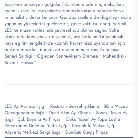
hayallere benzeyen gölgeler fırlatırken modern iç mekanlarla
uyumlu kalır; bu mekanlarda zemin-den-taşına pencereler ve
minimalistic dekor bulunur. Gündüz saatlerinde doğal ışık doku
yapan ay yüzeylerini güçlendirir; gece vakti ise enerji verimli
LED'ler müze kalitesinde çevresel aydınlatma sağlar. Sofra
alanlarında konuşmaları başlatmak, avlularda anıtlar yaratmak
veya eğitim sergilerinde kozmik hayret hissi uyandırmak için
mükem idealdir—burada astronomi mimari sanatla buluşur.
Sanayi Şairliği • Öğleden Sonra-Akşam Draması • Mühendislik
Kozmik Havası™
LED Ay Asansör Işığı • Restoran Göksel Işıklama • Bilim Müzesi
Gezegenarium Işığı • Ticari Alan Ay Kümesi • Sanayi Tavan Ay
Işığı • Çok Boyutlu Ay Fırçası • Doku Yapan Ay Topu Lustra •
Yerçekimini Defetme Yıldız Işığı • Kozmik İç Mekan Işığı •
Alışveriş Merkezi Sergi Işığı • Gün-Batı Geçiş Fırçası