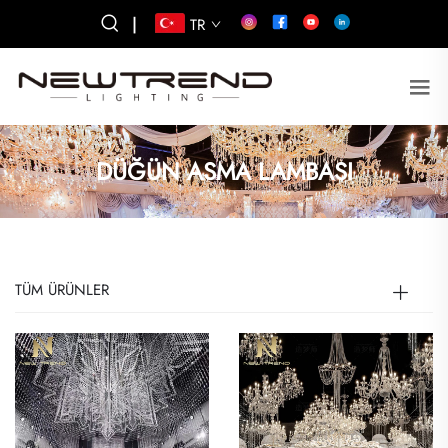
|
TR
DÜĞÜN ASMA LAMBASI
TÜM ÜRÜNLER