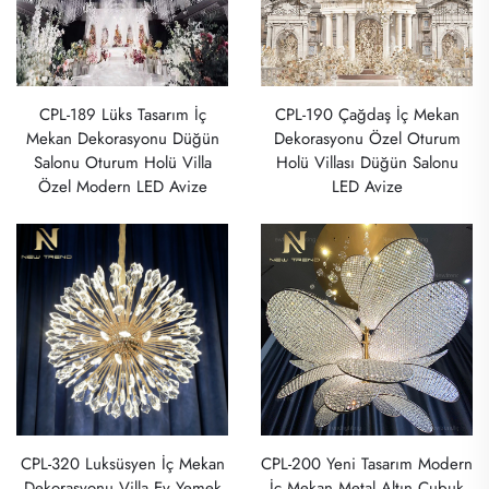
CPL-189 Lüks Tasarım İç
CPL-190 Çağdaş İç Mekan
Mekan Dekorasyonu Düğün
Dekorasyonu Özel Oturum
Salonu Oturum Holü Villa
Holü Villası Düğün Salonu
Özel Modern LED Avize
LED Avize
CPL-320 Luksüsyen İç Mekan
CPL-200 Yeni Tasarım Modern
Dekorasyonu Villa Ev Yemek
İç Mekan Metal Altın Çubuk