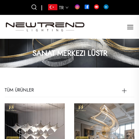
|
TR
SANAT MERKEZI LÜSTR
TÜM ÜRÜNLER