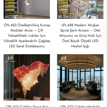
CPL-483 Özelleştirilmiş Kumaş
cPL-488 Modern Akışkan
Modüler Avize – Çift
Spiral Şerit Avizesi – Otel
Yükseklikteki Lobiler İçin
Atriyumu ve Giriş Holü İçin
Yükseklik Ayarlanabilir Çağdaş
Özel Büyük Ölçekli LED
LED Sanat Enstalasyonu
Heykel Işığı
CPL-474 Çağdaş Soyut Yüz
CPL-472 Çağdaş Heykelsi