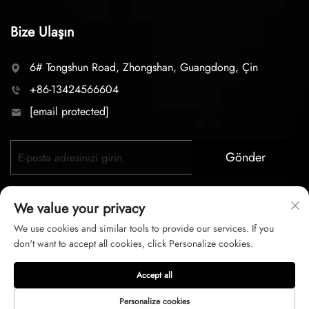
Bize Ulaşın
6# Tongshun Road, Zhongshan, Guangdong, Çin
+86-13424566604
[email protected]
Gönder
We value your privacy
We use cookies and similar tools to provide our services. If you
don't want to accept all cookies, click Personalize cookies.
Telif hakkı © 2026 zhongshan LC lighting Co.,LTD. Tüm
Accept all
hakları saklıdır
Personalize cookies
Gizlilik Politikası
Hizmet şartları