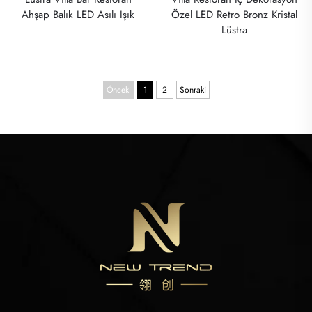
Ahşap Balık LED Asılı Işık
Özel LED Retro Bronz Kristal
Lüstra
Önceki
1
2
Sonraki