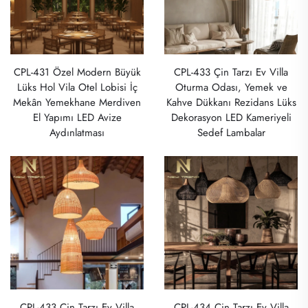
CPL-431 Özel Modern Büyük
CPL-433 Çin Tarzı Ev Villa
Lüks Hol Vila Otel Lobisi İç
Oturma Odası, Yemek ve
Mekân Yemekhane Merdiven
Kahve Dükkanı Rezidans Lüks
El Yapımı LED Avize
Dekorasyon LED Kameriyeli
Aydınlatması
Sedef Lambalar
CPL-433 Çin Tarzı Ev Villa
CPL-434 Çin Tarzı Ev Villa