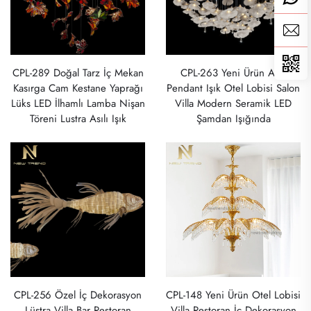
CPL-289 Doğal Tarz İç Mekan
CPL-263 Yeni Ürün Asılı
Kasırga Cam Kestane Yaprağı
Pendant Işık Otel Lobisi Salon
Lüks LED İlhamlı Lamba Nişan
Villa Modern Seramik LED
Töreni Lustra Asılı Işık
Şamdan Işığında
CPL-256 Özel İç Dekorasyon
CPL-148 Yeni Ürün Otel Lobisi
Lüstra Villa Bar Restoran
Villa Restoran İç Dekorasyon