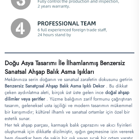
Doğu Asya Tasarımı İle İlhamlanmış Benzersiz
Sanatsal Ahşap Balık Asma Işıkları
Mekânınıza serin doğanın ve sanatsal zarafetin dokusunu getirin
Benzersiz Sanatçısal Ahşap Balık Asma Işıklı Dekor
. Bu dikkat
çeken aydınlatma aleti, birçok üst üste gelen ince
doğal ahşap
dilimler veya şeritler
. Yüzme balığının zarif formunu çağrıştıran
tasarım, geleneksel usta işçiliği ve modern tasarımın mükemmel
bir karışımıdır; kültürel ilhamlı ve sanatsal ortamlar için özel bir
estetik sunar.
Her tek ahşap parçası, karmaşık balık çaprazını ve akıcı fiyinleri
oluşturmak için dikkatle dizilmiştir, ışığın geçmesine izin vererek
hem davetkar hem de sakin bir ışık yayan sıcak bir ortam yaratır.