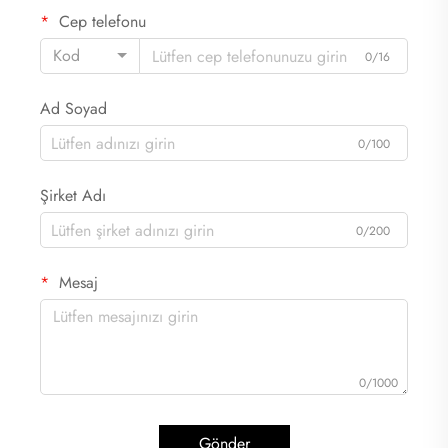
Cep telefonu
Kod
0/16
Ad Soyad
0/100
Şirket Adı
0/200
Mesaj
0/1000
Gönder