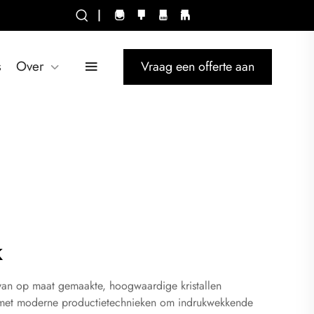
|
s
Over
Vraag een offerte aan
k
n van op maat gemaakte, hoogwaardige kristallen
ap met moderne productietechnieken om indrukwekkende