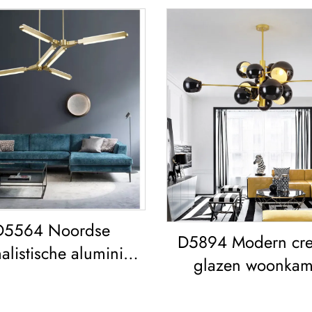
D5564 Noordse
D5894 Modern crea
alistische aluminium
glazen woonkam
cryl woonkamer
eetkamer slaapkame
mer led Kroonluchter
Kroonluchter Go