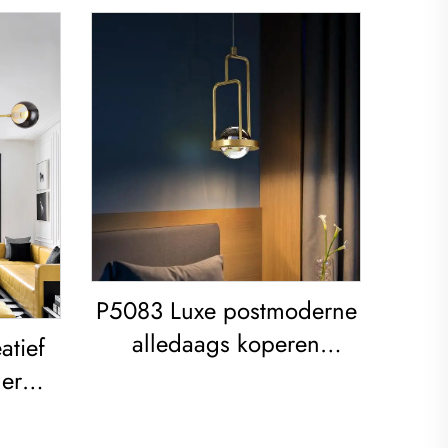
P5083 Luxe postmoderne
alledaags koperen
tief
woonkamer, eetkamer,
er
slaapkamer Kroonluchter
r led
uden