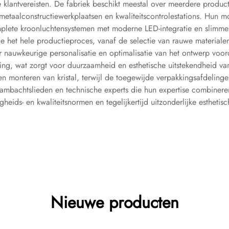
klantvereisten. De fabriek beschikt meestal over meerdere producti
metaalconstructiewerkplaatsen en kwaliteitscontrolestations. Hun 
lete kroonluchtensystemen met moderne LED-integratie en slimme verl
de het hele productieproces, vanaf de selectie van rauwe materia
r nauwkeurige personalisatie en optimalisatie van het ontwerp voo
ing, wat zorgt voor duurzaamheid en esthetische uitstekendheid va
 monteren van kristal, terwijl de toegewijde verpakkingsafdelinge
n ambachtslieden en technische experts die hun expertise combine
ligheids- en kwaliteitsnormen en tegelijkertijd uitzonderlijke estheti
Nieuwe producten