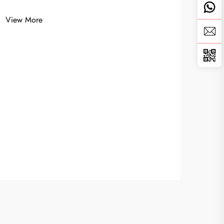
View More
Wat
Gem
Voo
View