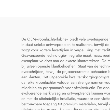
A
De OEM-kroonluchterfabriek biedt vele overtuigende vo
in staat unieke ontwerpdoelen te realiseren, terwijl 
zorgt voor kortere levertijden in vergelijking met tra
Geavanceerde technologie-integratie maakt nauwkeurig
exemplaar voldoet aan de exacte klantvereisten. De mog
bij uiteenlopende klantbehoeften. Staat van de techni
overschrijden, terwijl de prijsconcurrentie behouden b
aan klanten. Het uitgebreide kwaliteitsborgingspro
dat elke kroonluchter voldoet aan strenge normen voo
middelen en programma's voor afvalreductie. De onde
evoluerende marktvraag en ontwerptrends kunnen word
en met de uiteindelijke installatie, waardoor een vlo
betrouwbare toegang tot premium materialen, terwijl 
uitstekende keuze voor klanten die op zoek zijn naar