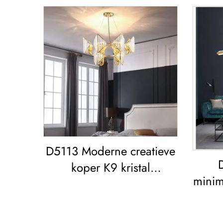
D5113 Moderne creatieve
koper K9 kristal
minim
woonkamer eetkamer led
a
Kroonluchter
eetka