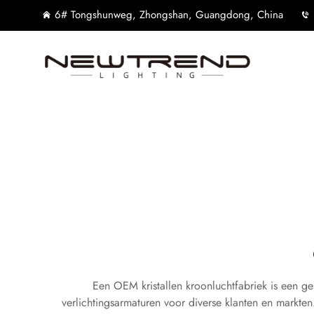
6# Tongshunweg, Zhongshan, Guangdong, China
Een OEM kristallen kroonluchtfabriek is een ge
verlichtingsarmaturen voor diverse klanten en markt