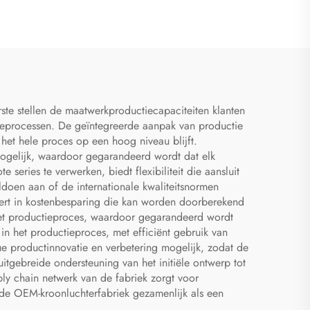
rste stellen de maatwerkproductiecapaciteiten klanten
uctieprocessen. De geïntegreerde aanpak van productie
 het hele proces op een hoog niveau blijft.
 mogelijk, waardoor gegarandeerd wordt dat elk
eries te verwerken, biedt flexibiliteit die aansluit
ldoen aan of de internationale kwaliteitsnormen
lteert in kostenbesparing die kan worden doorberekend
het productieproces, waardoor gegarandeerd wordt
n het productieproces, met efficiënt gebruik van
e productinnovatie en verbetering mogelijk, zodat de
gebreide ondersteuning van het initiële ontwerp tot
ply chain netwerk van de fabriek zorgt voor
 de OEM-kroonluchterfabriek gezamenlijk als een