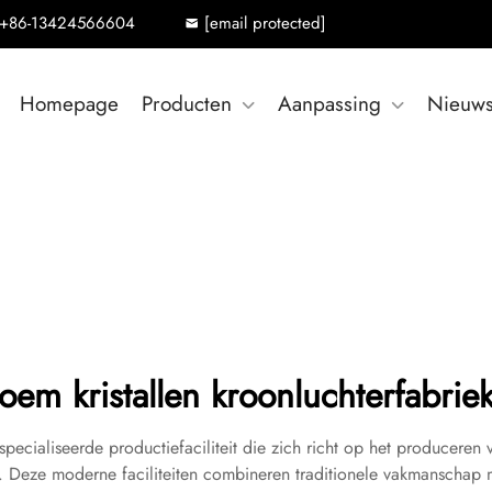
+86-13424566604
[email protected]
Homepage
Producten
Aanpassing
Nieuw
oem kristallen kroonluchterfabrie
specialiseerde productiefaciliteit die zich richt op het producere
en. Deze moderne faciliteiten combineren traditionele vakmansch