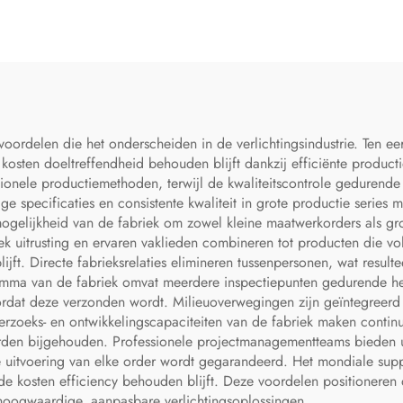
cryl Geometrisch
Hanglamp
Hanglamp
ordelen die het onderscheiden in de verlichtingsindustrie. Ten ee
de kosten doeltreffendheid behouden blijft dankzij efficiënte prod
ditionele productiemethoden, terwijl de kwaliteitscontrole gedurende
e specificaties en consistente kwaliteit in grote productie series
elijkheid van de fabriek om zowel kleine maatwerkorders als grote s
ek uitrusting en ervaren vaklieden combineren tot producten die vo
lijft. Directe fabrieksrelaties elimineren tussenpersonen, wat resu
gramma van de fabriek omvat meerdere inspectiepunten gedurende 
rdat deze verzonden wordt. Milieuoverwegingen zijn geïntegreerd i
rzoeks- en ontwikkelingscapaciteiten van de fabriek maken continu
en bijgehouden. Professionele projectmanagementteams bieden uit
tte uitvoering van elke order wordt gegarandeerd. Het mondiale sup
de kosten efficiency behouden blijft. Deze voordelen positioneren
 hoogwaardige, aanpasbare verlichtingsoplossingen.