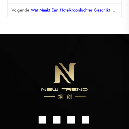
Volgende:
Wat Maakt Een Hotelkroonluchter Geschikt Voor Grote Lobbys