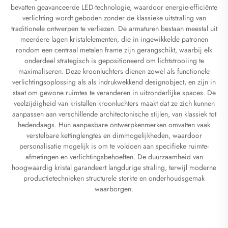
bevatten geavanceerde LED-technologie, waardoor energie-efficiënte
verlichting wordt geboden zonder de klassieke uitstraling van
traditionele ontwerpen te verliezen. De armaturen bestaan meestal uit
meerdere lagen kristalelementen, die in ingewikkelde patronen
rondom een centraal metalen frame zijn gerangschikt, waarbij elk
onderdeel strategisch is gepositioneerd om lichtstrooiing te
maximaliseren. Deze kroonluchters dienen zowel als functionele
verlichtingsoplossing als als indrukwekkend designobject, en zijn in
staat om gewone ruimtes te veranderen in uitzonderlijke spaces. De
veelzijdigheid van kristallen kroonluchters maakt dat ze zich kunnen
aanpassen aan verschillende architectonische stijlen, van klassiek tot
hedendaags. Hun aanpasbare ontwerpkenmerken omvatten vaak
verstelbare kettinglengtes en dimmogelijkheden, waardoor
personalisatie mogelijk is om te voldoen aan specifieke ruimte-
afmetingen en verlichtingsbehoeften. De duurzaamheid van
hoogwaardig kristal garandeert langdurige straling, terwijl moderne
productietechnieken structurele sterkte en onderhoudsgemak
waarborgen.