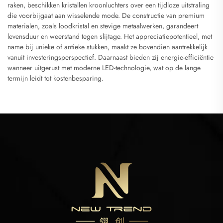
raken, beschikken kristallen kroonluchters over een tijdloze uitstraling
die voorbijgaat aan wisselende mode. De constructie van premium
materialen, zoals loodkristal en stevige metaalwerken, garandeert
levensduur en weerstand tegen slijtage. Het appreciatiepotentieel, met
name bij unieke of antieke stukken, maakt ze bovendien aantrekkelijk
vanuit investeringsperspectief. Daarnaast bieden zij energie-efficiëntie
wanneer uitgerust met moderne LED-technologie, wat op de lange
termijn leidt tot kostenbesparing.