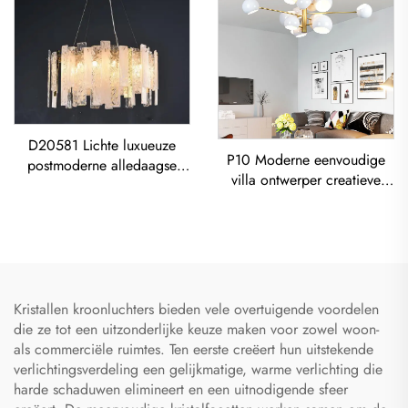
D20581 Lichte luxueuze
P10 Moderne eenvoudige
postmoderne alledaagse
villa ontwerper creatieve
koperen restauranthanglamp
woonkamer eetkamer
voor de woonkamer
Kroonluchter, IJzeren Kunst
Moderne Glasplaat
Spray-Geverfde Hangerlamp
Kroonluchter
Kristallen kroonluchters bieden vele overtuigende voordelen
die ze tot een uitzonderlijke keuze maken voor zowel woon-
als commerciële ruimtes. Ten eerste creëert hun uitstekende
verlichtingsverdeling een gelijkmatige, warme verlichting die
harde schaduwen elimineert en een uitnodigende sfeer