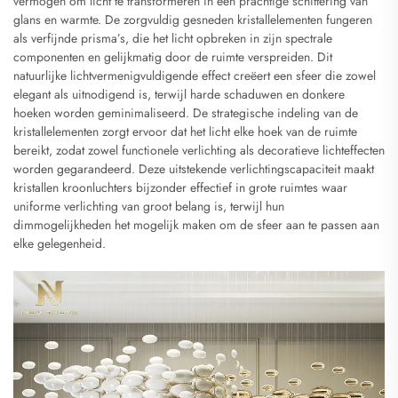
vermogen om licht te transformeren in een prachtige schittering van
glans en warmte. De zorgvuldig gesneden kristallelementen fungeren
als verfijnde prisma’s, die het licht opbreken in zijn spectrale
componenten en gelijkmatig door de ruimte verspreiden. Dit
natuurlijke lichtvermenigvuldigende effect creëert een sfeer die zowel
elegant als uitnodigend is, terwijl harde schaduwen en donkere
hoeken worden geminimaliseerd. De strategische indeling van de
kristallelementen zorgt ervoor dat het licht elke hoek van de ruimte
bereikt, zodat zowel functionele verlichting als decoratieve lichteffecten
worden gegarandeerd. Deze uitstekende verlichtingscapaciteit maakt
kristallen kroonluchters bijzonder effectief in grote ruimtes waar
uniforme verlichting van groot belang is, terwijl hun
dimmogelijkheden het mogelijk maken om de sfeer aan te passen aan
elke gelegenheid.