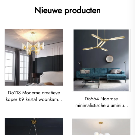
Nieuwe producten
D5113 Moderne creatieve
D5564 Noordse
koper K9 kristal woonkamer
minimalistische aluminium
eetkamer led Kroonluchter
acryl woonkamer eetkamer
led Kroonluchter Acryl
Geometrisch Hanglamp