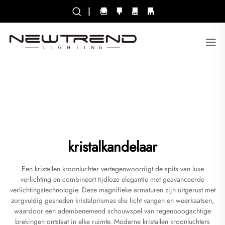
|
kristalkandelaar
Een kristallen kroonluchter vertegenwoordigt de spits van luxe
verlichting en combineert tijdloze elegantie met geavanceerde
verlichtingstechnologie. Deze magnifieke armaturen zijn uitgerust met
zorgvuldig gesneden kristalprismas die licht vangen en weerkaatsen,
waardoor een adembenemend schouwspel van regenboogachtige
brekingen ontstaat in elke ruimte. Moderne kristallen kroonluchters