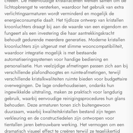
creëert. De meervoudige kristalfacetten werken samen om de
lichtopbrengst te versterken, waardoor het gebruik van extra
verlichtingsarmaturen wordt verminderd en mogelijk de
energieconsumptie daalt. Het tijdloze ontwerp van kristallen
kroonluchters draagt bij aan de waarde van een eigendom en
fungeert als een investering die haar aantrekkingskracht
behoudt gedurende meerdere generaties. Moderne kristallen
kroonluchters zijn uitgerust met slimme wooncompatibiliteit,
waardoor integratie mogelijk is met bestaande
automatiseringssystemen voor handige bediening en
personalisatie. Hun veelzijdige afmetingen passen zich aan bij
verschillende plafondhoogtes en ruimte-afmetingen, terwijl
verschillende kristalkwaliteiten ruimte bieden voor budgettaire
overwegingen. De lage onderhoudseisen, ondanks hun
ingewikkelde uitstraling, maken ze praktisch voor langdurig
gebruik, waarbij eenvoudige reinigingsprocedures hun glans
behouden. Deze armaturen tonen zich buitengewoon
duurzaam, waarbij kwaliteitskristallen bestand zijn tegen
verkleuring en de constructiedelen zijn ontworpen voor
tientallen jaren betrouwbare werking. Het vermogen om een
dramatisch visueel effect te creëren terwijl ze tegelijkertijd