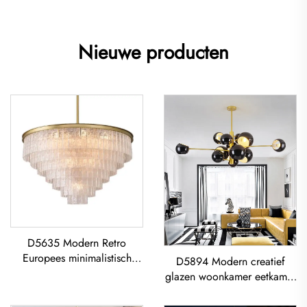
Nieuwe producten
D5635 Modern Retro
Europees minimalistisch
D5894 Modern creatief
Gelaagd glas klassiek
glazen woonkamer eetkamer
woonkamer eetkamer led
slaapkamer led Kroonluchter
Kroonluchter
Gouden Hanglamp