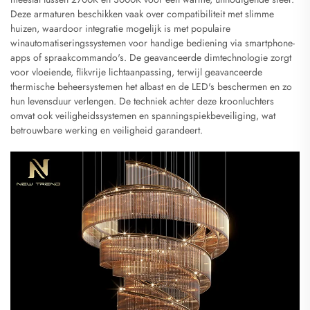
Deze armaturen beschikken vaak over compatibiliteit met slimme
huizen, waardoor integratie mogelijk is met populaire
winautomatiseringssystemen voor handige bediening via smartphone-
apps of spraakcommando's. De geavanceerde dimtechnologie zorgt
voor vloeiende, flikvrije lichtaanpassing, terwijl geavanceerde
thermische beheersystemen het albast en de LED's beschermen en zo
hun levensduur verlengen. De techniek achter deze kroonluchters
omvat ook veiligheidssystemen en spanningspiekbeveiliging, wat
betrouwbare werking en veiligheid garandeert.