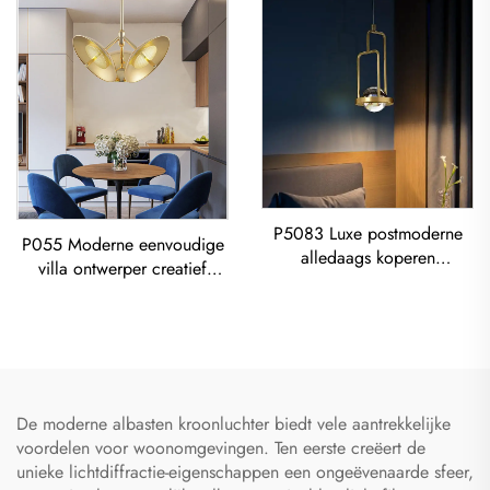
P5083 Luxe postmoderne
P055 Moderne eenvoudige
alledaags koperen
villa ontwerper creatief
woonkamer, eetkamer,
woonkamer eetkamer
slaapkamer Kroonluchter
gouden Luster LED moderne
verlichting
De moderne albasten kroonluchter biedt vele aantrekkelijke
voordelen voor woonomgevingen. Ten eerste creëert de
unieke lichtdiffractie-eigenschappen een ongeëvenaarde sfeer,