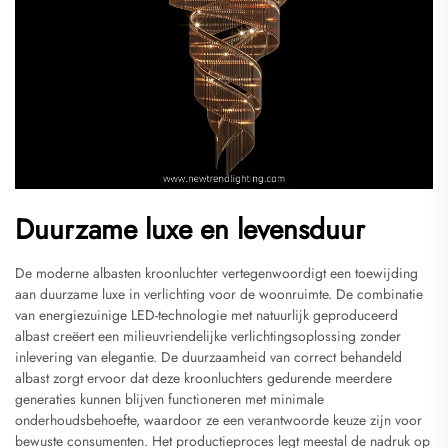
Duurzame luxe en levensduur
De moderne albasten kroonluchter vertegenwoordigt een toewijding
aan duurzame luxe in verlichting voor de woonruimte. De combinatie
van energiezuinige LED-technologie met natuurlijk geproduceerd
albast creëert een milieuvriendelijke verlichtingsoplossing zonder
inlevering van elegantie. De duurzaamheid van correct behandeld
albast zorgt ervoor dat deze kroonluchters gedurende meerdere
generaties kunnen blijven functioneren met minimale
onderhoudsbehoefte, waardoor ze een verantwoorde keuze zijn voor
bewuste consumenten. Het productieproces legt meestal de nadruk op