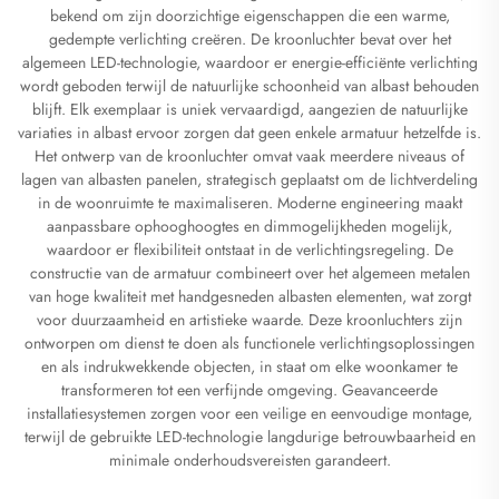
bekend om zijn doorzichtige eigenschappen die een warme,
gedempte verlichting creëren. De kroonluchter bevat over het
algemeen LED-technologie, waardoor er energie-efficiënte verlichting
wordt geboden terwijl de natuurlijke schoonheid van albast behouden
blijft. Elk exemplaar is uniek vervaardigd, aangezien de natuurlijke
variaties in albast ervoor zorgen dat geen enkele armatuur hetzelfde is.
Het ontwerp van de kroonluchter omvat vaak meerdere niveaus of
lagen van albasten panelen, strategisch geplaatst om de lichtverdeling
in de woonruimte te maximaliseren. Moderne engineering maakt
aanpassbare ophooghoogtes en dimmogelijkheden mogelijk,
waardoor er flexibiliteit ontstaat in de verlichtingsregeling. De
constructie van de armatuur combineert over het algemeen metalen
van hoge kwaliteit met handgesneden albasten elementen, wat zorgt
voor duurzaamheid en artistieke waarde. Deze kroonluchters zijn
ontworpen om dienst te doen als functionele verlichtingsoplossingen
en als indrukwekkende objecten, in staat om elke woonkamer te
transformeren tot een verfijnde omgeving. Geavanceerde
installatiesystemen zorgen voor een veilige en eenvoudige montage,
terwijl de gebruikte LED-technologie langdurige betrouwbaarheid en
minimale onderhoudsvereisten garandeert.