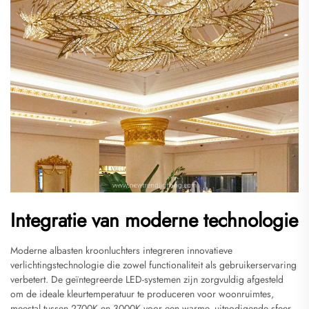
Integratie van moderne technologie
Moderne albasten kroonluchters integreren innovatieve
verlichtingstechnologie die zowel functionaliteit als gebruikerservaring
verbetert. De geïntegreerde LED-systemen zijn zorgvuldig afgesteld
om de ideale kleurtemperatuur te produceren voor woonruimtes,
meestal tussen 2700K en 3000K voor een warme, uitnodigende sfeer.