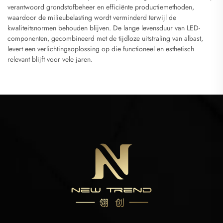
verantwoord grondstofbeheer en efficiënte productiemethoden,
waardoor de milieubelasting wordt verminderd terwijl de
kwaliteitsnormen behouden blijven. De lange levensduur van LED-
componenten, gecombineerd met de tijdloze uitstraling van albast,
levert een verlichtingsoplossing op die functioneel en esthetisch
relevant blijft voor vele jaren.