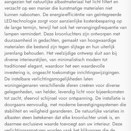
aangezien het natuurlijke albastmateriaal het licht filtert en
verzacht op een manier die kunstmatige materialen niet
kunnen nabootsen. De energie-efficiëntie van geïntegreerde
LED-technologie zorgt voor aanzienlijke kostenbesparing op
de lange termijn, terwijl het ook het vervangingsfrequentie van
lampen vermindert. Deze kroonluchters zijn ontworpen met
duurzaamheid in gedachten, gemaakt van hoogwaardige
materialen die bestand zijn tegen slijtage en hun uiterlijk
jarenlang behouden. Het veelzijdige ontwerp sluit aan bij
diverse interieurstijlen, van minimalistisch modern tot
traditioneel elegant, waardoor het een waardevolle
investering is, ongeacht toekomstige inrichtingswijzigingen.
De instelbare verlichtingsmogelijkheden laten
woningeigenaren verschillende sferen creëren voor diverse
gelegenheden, van helder, levendig licht voor bijeenkomsten
tot zacht, sfeervol schijnsel voor ontspanning. De installatie is
doorgaans eenvoudig, met moderne bevestigingssystemen die
stabiliteit en veiligheid garanderen. De natuurlijke variaties in
albasten steen betekenen dat elke kroonluchter uniek is, en
daarmee exclusieve waarde toevoegt aan uw interieur. Deze
verlichtingsarmaturen worden vaak het blikvanger die de