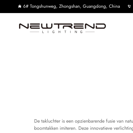
6# Tongshunweg, Zhongshan, Guangdong, China
De takluchter is een opzienbarende fusie van nat
boomtakken imiteren. Deze innovatieve verlichtin