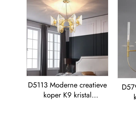
D5113 Moderne creatieve
D579
koper K9 kristal
woonkamer eetkamer led
w
Kroonluchter
min
Plaf