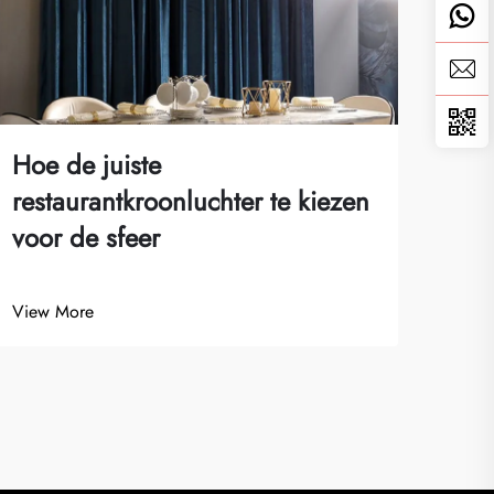
Wat
Gem
Voo
View
Hoe de juiste
restaurantkroonluchter te kiezen
voor de sfeer
View More