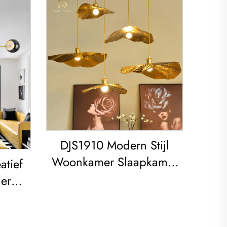
DJS1910 Modern Stijl
Woonkamer Slaapkamer
tief
Versiering IJzeren Frame
er
Waterlelie Led Koper
r led
Plafondlamp
uden