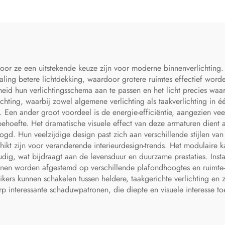
 Koper Kroonluchter
Hanglamp
oor ze een uitstekende keuze zijn voor moderne binnenverlichting. I
traling betere lichtdekking, waardoor grotere ruimtes effectief wor
id hun verlichtingsschema aan te passen en het licht precies waar 
lichting, waarbij zowel algemene verlichting als taakverlichting i
Een ander groot voordeel is de energie-efficiëntie, aangezien veel
behoefte. Het dramatische visuele effect van deze armaturen dient 
ogd. Hun veelzijdige design past zich aan verschillende stijlen van
ikt zijn voor veranderende interieurdesign-trends. Het modulaire k
g, wat bijdraagt aan de levensduur en duurzame prestaties. Instal
nnen worden afgestemd op verschillende plafondhoogtes en ruimte-
ers kunnen schakelen tussen heldere, taakgerichte verlichting en z
p interessante schaduwpatronen, die diepte en visuele interesse t