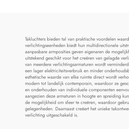
Retro
Takluchters bieden tal van praktische voordelen waard
verlichtingseenheden biedt hun multidirectionele uits
aanpasbare armposities geven eigenaren de mogelijkhe
uitstekend geschikt voor het creëren van gelagde ver
van meerdere verlichtingsarmaturen wordt verminderd. 
een lager elektriciteitsverbruik en minder onderhouds
esthetische waarde van elke ruimte direct wordt verho
modern tot landelijk contemporain, waardoor ze gesch
en onderhouden van individuele componenten eenvoudi
aangezien deze armaturen in hoogte en spreiding ku
de mogelijkheid om sfeer te creëren, waardoor gebruik
gelegenheden. Daarnaast creëert het unieke takontwer
verlichting uitgeschakeld is.