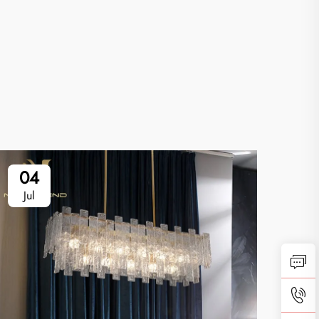
04
1
Jul
Ju