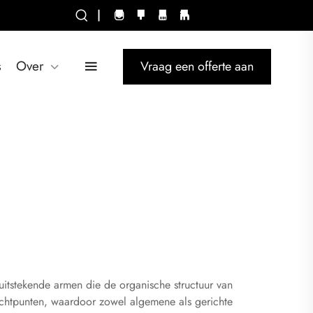
|
s
Over
Vraag een offerte aan
uitstekende armen die de organische structuur van
lichtpunten, waardoor zowel algemene als gerichte