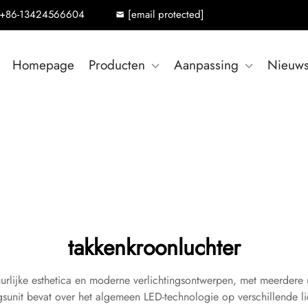
+86-13424566604
[email protected]
Homepage
Producten
Aanpassing
Nieuw
takkenkroonluchter
uurlijke esthetica en moderne verlichtingsontwerpen, met meerdere 
gsunit bevat over het algemeen LED-technologie op verschillende 