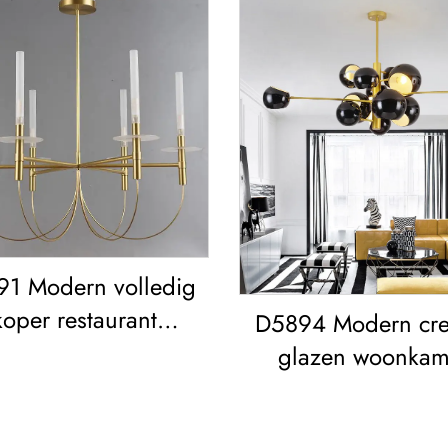
1 Modern volledig
koper restaurant
D5894 Modern crea
oonkamer retro
glazen woonkam
imalistisch Vintage
eetkamer slaapkame
ondlamp Amerikaans
Kroonluchter Go