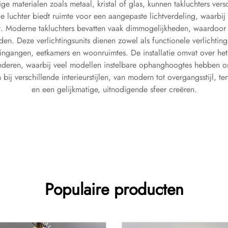
 materialen zoals metaal, kristal of glas, kunnen takluchters vers
 luchter biedt ruimte voor een aangepaste lichtverdeling, waarbij
at. Moderne takluchters bevatten vaak dimmogelijkheden, waardoor g
en. Deze verlichtingsunits dienen zowel als functionele verlichtings
te ingangen, eetkamers en woonruimtes. De installatie omvat over h
randeren, waarbij veel modellen instelbare ophanghoogtes hebben om
 bij verschillende interieurstijlen, van modern tot overgangsstijl, 
en een gelijkmatige, uitnodigende sfeer creëren.
Populaire producten