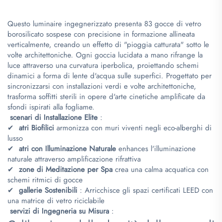
Questo luminaire ingegnerizzato presenta 83 gocce di vetro
borosilicato sospese con precisione in formazione allineata
verticalmente, creando un effetto di "pioggia catturata" sotto le
volte architettoniche. Ogni goccia lucidata a mano rifrange la
luce attraverso una curvatura iperbolica, proiettando schemi
dinamici a forma di lente d'acqua sulle superfici. Progettato per
sincronizzarsi con installazioni verdi e volte architettoniche,
trasforma soffitti sterili in opere d'arte cinetiche amplificate da
sfondi ispirati alla fogliame.
​
scenari di Installazione Elite
​:
✔ ​
atri Biofilici
armonizza con muri viventi negli eco-alberghi di
lusso
✔ ​
atri con Illuminazione Naturale
enhances l'illuminazione
naturale attraverso amplificazione rifrattiva
✔ ​
zone di Meditazione per Spa
crea una calma acquatica con
schemi ritmici di gocce
✔ ​
gallerie Sostenibili
: Arricchisce gli spazi certificati LEED con
una matrice di vetro riciclabile
​
servizi di Ingegneria su Misura
​: