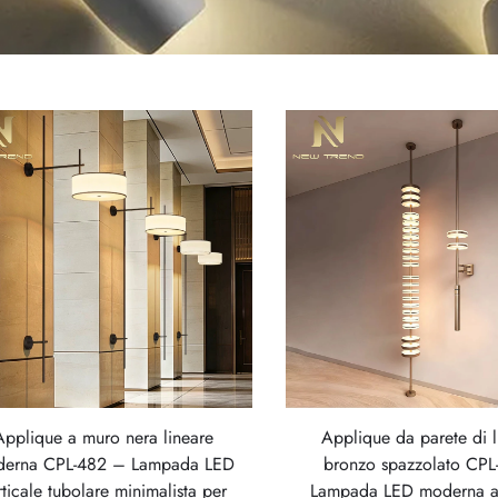
Applique a muro nera lineare
Applique da parete di l
erna CPL-482 – Lampada LED
bronzo spazzolato CPL
rticale tubolare minimalista per
Lampada LED moderna a