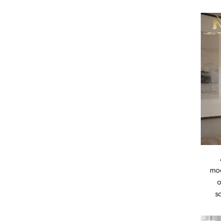
mod
o
s