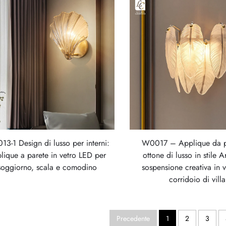
3-1 Design di lusso per interni:
W0017 – Applique da p
lique a parete in vetro LED per
ottone di lusso in stile 
soggiorno, scala e comodino
sospensione creativa in 
corridoio di villa
Precedente
1
2
3