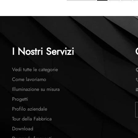
I Nostri Servizi
Vedi tutte le categorie
Come lavoriamo
Illuminazione su misura
Progetti
Profilo aziendale
Tour della Fabbrica
Download