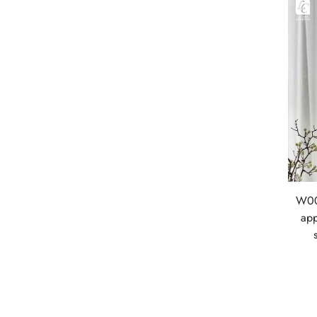
W001
app