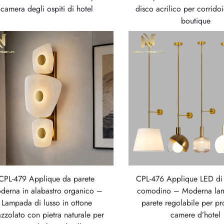
camera degli ospiti di hotel
disco acrilico per corridoi
boutique
CPL-479 Applique da parete
CPL-476 Applique LED di 
derna in alabastro organico –
comodino – Moderna la
Lampada di lusso in ottone
parete regolabile per pro
zzolato con pietra naturale per
camere d’hotel