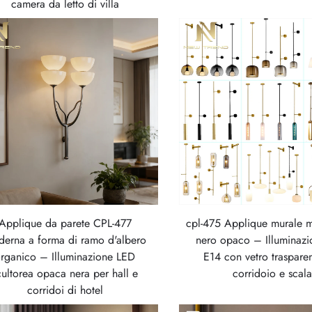
camera da letto di villa
Applique da parete CPL-477
cpl-475 Applique murale 
erna a forma di ramo d'albero
nero opaco – Illuminaz
rganico – Illuminazione LED
E14 con vetro traspare
cultorea opaca nera per hall e
corridoio e scal
corridoi di hotel