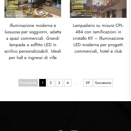
Illuminazione moderna e
Lampadario su misura CPL-
lussuosa per soggiorni, adatta
484 con ramificazioni in
a spazi commerciali. Grandi
cristallo K9 – Illuminazione
lampade a soffitto LED in
LED moderna per progetti
acrilico personalizzabili. Ideali
commerciali, hotel e club
per hall e ingressi di ville
...
Precedente
1
2
3
4
29
Successivo