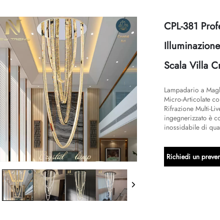
CPL-381 Prof
Illuminazion
Scala Villa C
Lampadario a Magli
Micro-Articolate co
Rifrazione Multi-Li
ingegnerizzato è c
inossidabile di qual
Richiedi un preven