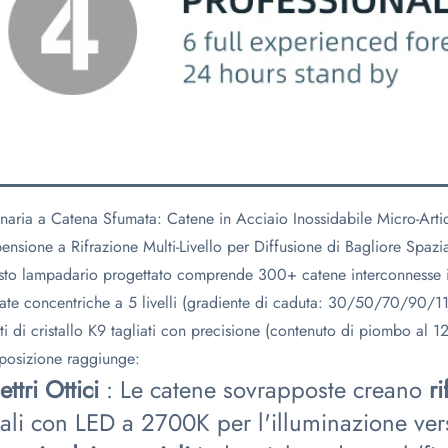
naria a Catena Sfumata: Catene in Acciaio Inossidabile Micro-Articol
ensione a Rifrazione Multi-Livello per Diffusione di Bagliore Spazi
to lampadario progettato comprende 300+ catene interconnesse in
ate concentriche a 5 livelli (gradiente di caduta: 30/50/70/90/
rti di cristallo K9 tagliati con precisione (contenuto di piombo al 1
osizione raggiunge:
ettri Ottici
: Le catene sovrapposte creano
r
ali con LED a 2700K per l'illuminazione vers