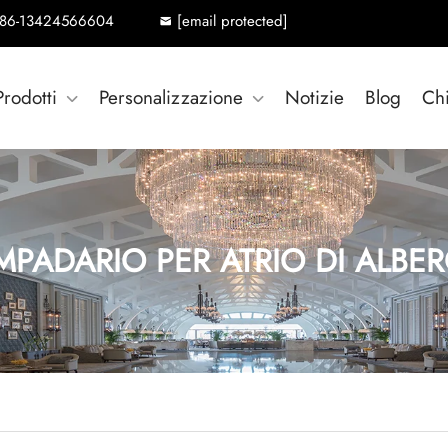
86-13424566604
[email protected]
Prodotti
Personalizzazione
Notizie
Blog
Ch
MPADARIO PER ATRIO DI ALBE