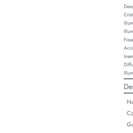
Desi
Cris
Illu
Illu
Fiss
Acci
Inse
Diff
Illu
Des
Nu
Co
Ga