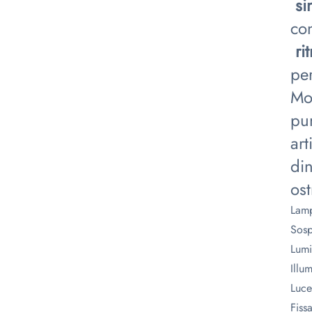
​
si
con
​
ri
per
Mo
pun
art
din
ost
Lamp
Sosp
Lumi
Illu
Luce 
Fiss