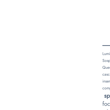
Lumi
Sosp
Ques
casc
inse
comp
​
sp
foc