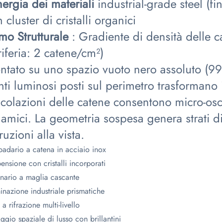
nergia dei materiali
industrial-grade steel (f
 cluster di cristalli organici
tmo Strutturale
: Gradiente di densità delle 
iferia: 2 catene/cm²)
ntato su uno spazio vuoto nero assoluto (99%
ti luminosi posti sul perimetro trasformano i 
icolazioni delle catene consentono micro-oscill
amici. La geometria sospesa genera strati d
ruzioni alla vista.
adario a catena in acciaio inox
ensione con cristalli incorporati
nario a maglia cascante
minazione industriale prismatiche
a rifrazione multi-livello
aggio spaziale di lusso con brillantini