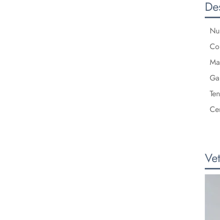
Des
Nu
Co
Mat
Ga
Ten
Cer
Vet