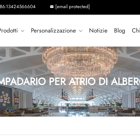
86-13424566604
[email protected]
Prodotti
Personalizzazione
Notizie
Blog
Ch
MPADARIO PER ATRIO DI ALBE