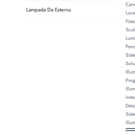
Cand
Lampada Da Esterno
Luce
Fiss
Scul
Lumi
Pend
Sist
Solu
Illu
Prog
Illu
Inst
Desi
Sist
Illu