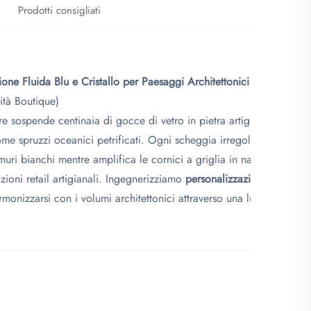
Prodotti consigliati
one Fluida Blu e Cristallo per Paesaggi Architettonici
ità Boutique)
e sospende centinaia di gocce di vetro in pietra artigianali in una
me spruzzi oceanici petrificati. Ogni scheggia irregolare rifrange l
 muri bianchi mentre amplifica le cornici a griglia in narrazioni lum
llazioni retail artigianali. Ingegnerizziamo
personalizzazione spaziale
armonizzarsi con i volumi architettonici attraverso una luminosità isp