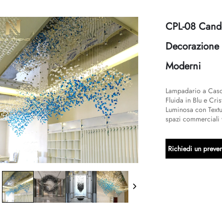
CPL-08 Cande
Decorazione d
Moderni
Lampadario a Casca
Fluida in Blu e Cri
Luminosa con Textu
spazi commerciali v
Richiedi un preven