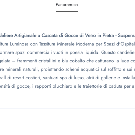
Panoramica
eliere Artigianale a Cascata di Gocce di Vetro in Pietra - Sospensi
ltura Luminosa con Tessitura Minerale Moderna per Spazi d'Ospital
formare spazi commerciali vuoti in poesia liquida. Questo candelier
elata – frammenti cristallini e blu cobalto che catturano la luce co
ure minerali naturali, proiettando schemi acquatici sul soffitto e sui
all di resort costieri, santuari spa di lusso, atrii di gallerie e insta
ensità di gocce, i rapporti blu-chiaro e le traiettorie di caduta per 