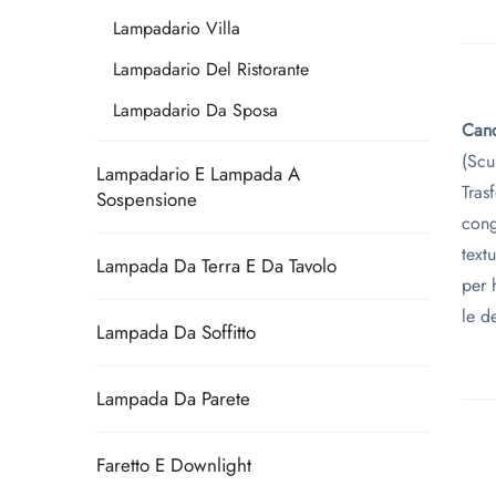
Lampadario Villa
Lampadario Del Ristorante
Lampadario Da Sposa
Cand
(Scu
Lampadario E Lampada A
Tras
Sospensione
cong
text
Lampada Da Terra E Da Tavolo
per h
le d
Lampada Da Soffitto
Lampada Da Parete
Faretto E Downlight
​
​