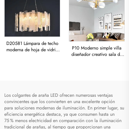
D20581 Lámpara de techo
P10 Moderno simple villa
moderna de hoja de vidrio
diseñador creativo sala de
para sala de estar de
estar comedor Lámpara de
restaurante, postmoderna de
araña de Hierro-Arte Pintada
lujo todo de cobre
a Presión Luz Colgante
Los colgantes de araña LED ofrecen numerosas ventajas
convincentes que los convierten en una excelente opción
para soluciones modernas de iluminación. En primer lugar, su
eficiencia energética destaca, ya que consumen hasta un
75 % menos electricidad en comparación con la iluminación
tradicional de arañas, al tiempo que proporcionan una