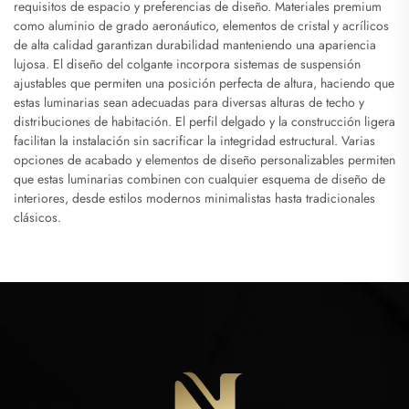
requisitos de espacio y preferencias de diseño. Materiales premium
como aluminio de grado aeronáutico, elementos de cristal y acrílicos
de alta calidad garantizan durabilidad manteniendo una apariencia
lujosa. El diseño del colgante incorpora sistemas de suspensión
ajustables que permiten una posición perfecta de altura, haciendo que
estas luminarias sean adecuadas para diversas alturas de techo y
distribuciones de habitación. El perfil delgado y la construcción ligera
facilitan la instalación sin sacrificar la integridad estructural. Varias
opciones de acabado y elementos de diseño personalizables permiten
que estas luminarias combinen con cualquier esquema de diseño de
interiores, desde estilos modernos minimalistas hasta tradicionales
clásicos.