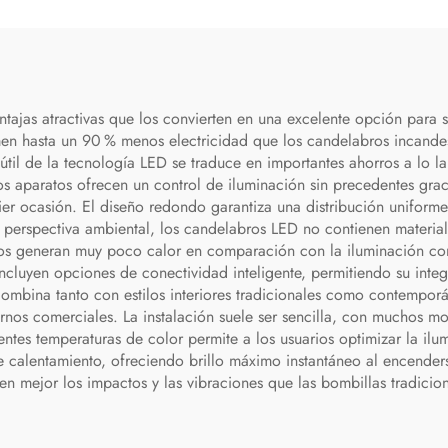
ajas atractivas que los convierten en una excelente opción para 
men hasta un 90 % menos electricidad que los candelabros incande
 útil de la tecnología LED se traduce en importantes ahorros a lo l
 aparatos ofrecen un control de iluminación sin precedentes grac
uier ocasión. El diseño redondo garantiza una distribución uniform
 perspectiva ambiental, los candelabros LED no contienen material
os generan muy poco calor en comparación con la iluminación con
uyen opciones de conectividad inteligente, permitiendo su integ
combina tanto con estilos interiores tradicionales como contempor
ornos comerciales. La instalación suele ser sencilla, con muchos m
erentes temperaturas de color permite a los usuarios optimizar la il
 calentamiento, ofreciendo brillo máximo instantáneo al encenderse
n mejor los impactos y las vibraciones que las bombillas tradicion