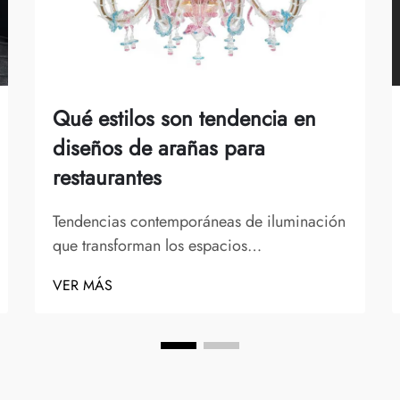
Qué estilos son tendencia en
diseños de arañas para
restaurantes
Tendencias contemporáneas de iluminación
que transforman los espacios
gastronómicos modernos. El arte de los
VER MÁS
diseños de arañas para restaurantes ha
evolucionado drásticamente en los últimos
años, superando ampliamente las lámparas
de cristal tradicionales para incorporar
materiales innovadores, formas novedosas