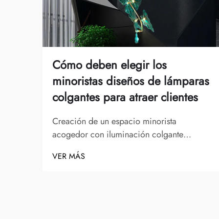
Cómo deben elegir los
minoristas diseños de lámparas
colgantes para atraer clientes
Creación de un espacio minorista
acogedor con iluminación colgante
estratégica. El arte del diseño de
VER MÁS
iluminación minorista ha evolucionado
significativamente, y los diseños de
lámparas colgantes desempeñan un papel
fundamental al moldear la experiencia del
cliente. Los minoristas modernos entienden