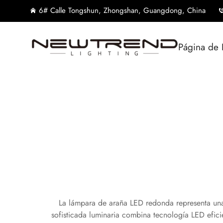
6# Calle Tongshun, Zhongshan, Guangdong, China
Página de 
La lámpara de araña LED redonda representa una
sofisticada luminaria combina tecnología LED efici