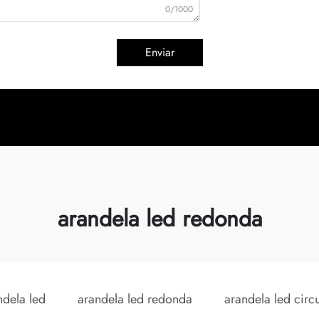
0/1000
Enviar
arandela led redonda
ndela led
arandela led redonda
arandela led circu