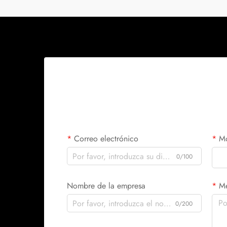
que la iluminación...
Correo electrónico
Mó
0/100
Nombre de la empresa
Me
0/200