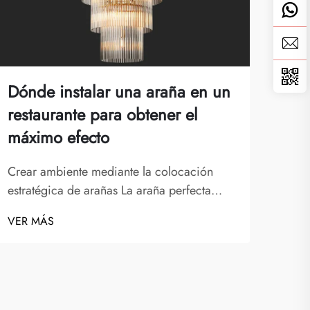
Dónde instalar una araña en un
Qué
restaurante para obtener el
esc
máximo efecto
ent
Crear ambiente mediante la colocación
Domi
estratégica de arañas La araña perfecta
arañ
para un restaurante sirve como algo más
maje
VER MÁS
VER
que una simple luminaria: es una pieza
una 
destacada que define toda la experiencia
una 
gastronómica. Cuando se coloca
arqu
estratégicamente, una araña c...
colo
lumin