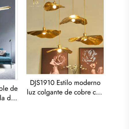
DJS1910 Estilo moderno
ple de
luz colgante de cobre con
ala de
hoja de loto, marco de
ed
hierro para decoración
ico
del salón y dormitorio
ente