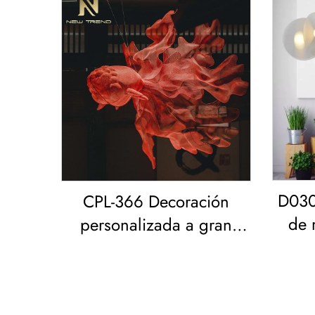
D030
CPL-366 Decoración
de 
personalizada a gran
estar
escala para hoteles,
vestíbulos, salones de
exposición, bar, resort,