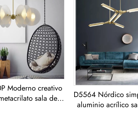
P Moderno creativo
D5564 Nórdico sim
metacrilato sala de
aluminio acrílico s
 comedor dormitorio
estar comedor l
candelabro LED
Candelabro Acríl
Geométrico Pendi