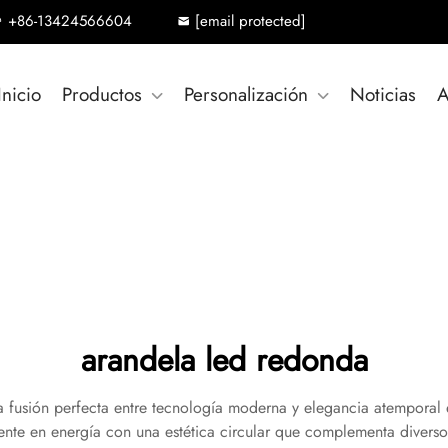
+86-13424566604
[email protected]
Inicio
Productos
Personalización
Noticias
A
arandela led redonda
 fusión perfecta entre tecnología moderna y elegancia atemporal 
ente en energía con una estética circular que complementa diversos