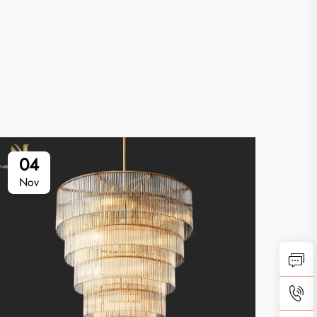
04
0
Nov
No