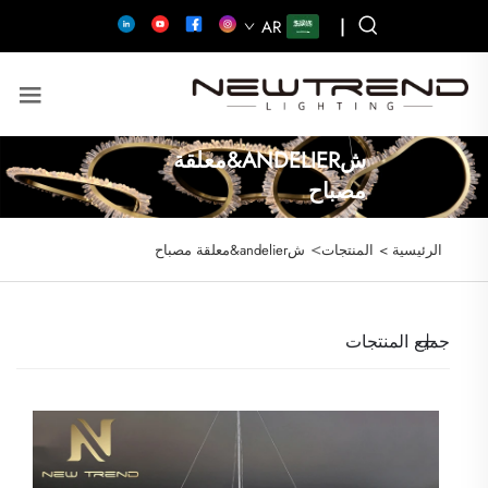
|
AR
شANDELIER&معلقة
مصباح
>
الرئيسية >
المنتجات
شandelier&معلقة مصباح
جميع المنتجات