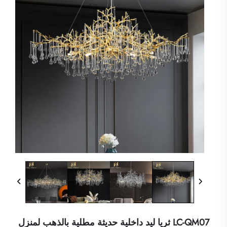
LC-QM07 ثريا ليد داخلية حديثة مطلية بالذهب لمنزل