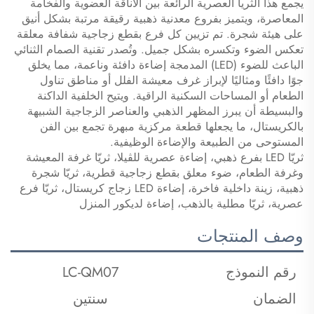
يجمع هذا الثريا العصرية الرائعة بين الأناقة العضوية والفخامة
المعاصرة، ويتميز بفروع معدنية ذهبية رقيقة مرتبة بشكل أنيق
على هيئة شجرة. تم تزيين كل فرع بقطع زجاجية شفافة معلقة
تعكس الضوء وتكسره بشكل جميل. وتُصدر تقنية الصمام الثنائي
الباعث للضوء (LED) المدمجة إضاءة دافئة وناعمة، مما يخلق
جوًا دافئًا ومثاليًا لإبراز غرف معيشة الفلل أو مناطق تناول
الطعام أو المساحات السكنية الراقية. ويتيح الخلفية الداكنة
والبسيطة أن يبرز المظهر الذهبي والعناصر الزجاجية الشبيهة
بالكريستال، ما يجعلها قطعة مركزية مبهرة تجمع بين الفن
المستوحى من الطبيعة والإضاءة الوظيفية.
ثريّا LED بفرع ذهبي، إضاءة عصرية للڤيلا، ثريّا غرفة المعيشة
وغرفة الطعام، ضوء معلق بقطع زجاجية قطرية، ثريّا شجرة
ذهبية، زينة داخلية فاخرة، إضاءة LED زجاج كريستال، ثريّا فرع
عصرية، ثريّا مطلية بالذهب، إضاءة لديكور المنزل
وصف المنتجات
رقم النموذج
LC-QM07
الضمان
سنتين