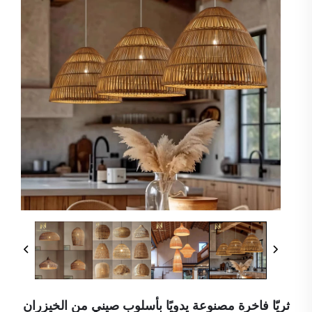
ثريّا فاخرة مصنوعة يدويًا بأسلوب صيني من الخيزران