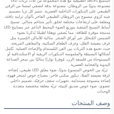
استمتع بالأناقة الطبيعية مع هذه المجموعة من ثلاث ثريات LED
مصنوعة يدويًا من الروطان، مصنوعة بدقة لتضفي لمسةً من الرقي
الطبيعي على الديكورات الداخلية العصرية. تتميز كل ثريا بتصميم
شبه كروي منسوج من الروطان الطبيعي الفاخر بألوان ترابية دافئة،
ومعلقة على ارتفاعات مختلفة لخلق تأثير متناغم متتالي. تسمح
أنماط النسيج المتقنة بتوزيع الضوء المحيط الناعم عبر مصابيح LED
مدمجة موفرة للطاقة، مما يُضفي توهجًا لطيفًا يُذكرنا بضوء
الشمس المُتخلل عبر أوراق الشجر. مثالية للأماكن المُميزة مثل
غرف معيشة الفلل، وغرف الطعام السكنية، والمقاهي المريحة،
حيث تجمع هذه الثريات بين الفن المُستدام والإضاءة العملية. تُكمل
أشكالها البسيطة والملموسة الديكورات الريفية أو الاسكندنافية أو
المستوحاة من فلسفة الزن، مُوفرةً توازنًا مثاليًا بين سحر الصناعة
اليدوية والفخامة العصرية.
​
​
ثريّة من الخوص المنسوج يدويًا، ضوء معلق LED طبيعي، إضاءة
غرفة معيشة الفيلا، ديكور سكني فاخر، مصباح خوص لمتجر قهوة،
إضاءة منسوجة مستدامة، تجهيزات سقف حرفيّة، تصميم داخلي
عضوي، ضوء خوص صديق للبيئة، ثريّة معلقة مخصصة متعددة
الوحدات
وصف المنتجات