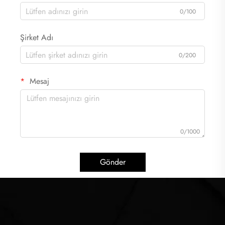
0/100
Şirket Adı
0/200
Mesaj
0/1000
Gönder