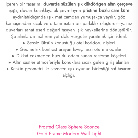
içeren bir tasarım:
duvarda süzülen şık dikdörtgen altın çerçeve
işığı, duvarı kucaklayarak çevreleyen
pristine buzlu cam küre
aydınlatıldığında ışık mat camdan yumuşakça yayılır, göz
kamaşmadan sıcak ve ortamı ısıtan bir parlaklık oluşturur—yalnız
duvarları sanat eseri değeri taşıyan ışık heykellerine dönüştürür.
Şu alanlarda mahremiyet dolu vurgular yaratmak için ideal:
▸ Sessiz lüksün konuştuğu otel koridoru nişleri
▸ Geometrik kontrast arayan İsveç tarzı oturma odaları
▸ Dikkat çekmeden huzurlu ortam sunan restoran köşeleri
▸ Altın saatler atmosferiyle konuklara sıcak gelen giriş alanları
▸ Keskin geometri ile sevecen ışık oyunun birleştiği saf tasarım
alçlığı.
Frosted Glass Sphere Sconce
Gold Frame Modern Wall Light