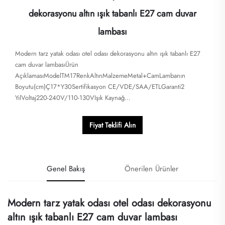
dekorasyonu altın ışık tabanlı E27 cam duvar
lambası
Modern tarz yatak odası otel odası dekorasyonu altın ışık tabanlı E27
cam duvar lambasıÜrün
AçıklamasıModelTM17RenkAltınMalzemeMetal+CamLambanın
Boyutu(cm)Ç17*Y30Sertifikasyon CE/VDE/SAA/ETLGaranti2
YılVoltaj220-240V/110-130VIşık Kaynağ...
Fiyat Teklifi Alın
Genel Bakış
Önerilen Ürünler
Modern tarz yatak odası otel odası dekorasyonu
altın ışık tabanlı E27 cam duvar lambası