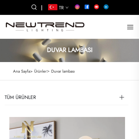
|
TR
DUVAR LAMBASI
>
Ana Sayfa>
Ürünler
Duvar lambası
TÜM ÜRÜNLER