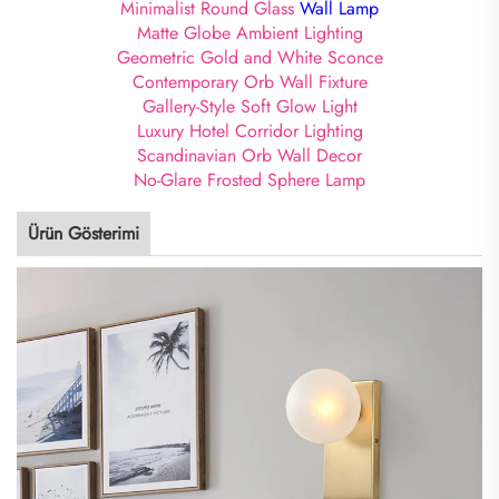
Minimalist Round Glass
Wall Lamp
Matte Globe Ambient Lighting
Geometric Gold and White Sconce
Contemporary Orb Wall Fixture
Gallery-Style Soft Glow Light
Luxury Hotel Corridor Lighting
Scandinavian Orb Wall Decor
No-Glare Frosted Sphere Lamp
Ürün Gösterimi