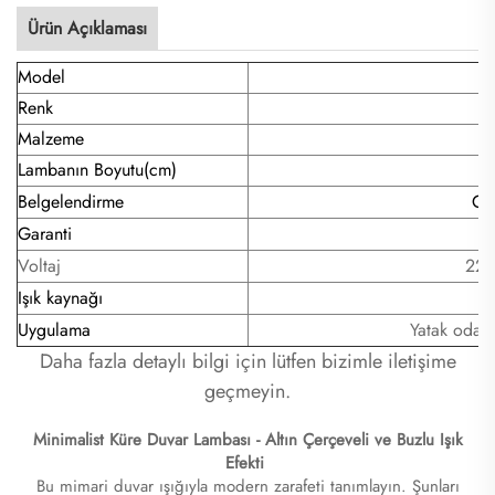
Ürün Açıklaması
Model
Renk
Malzeme
Lambanın Boyutu(cm)
Belgelendirme
CE
Garanti
Voltaj
220
Işık kaynağı
Uygulama
Yatak odas
Daha fazla detaylı bilgi için lütfen bizimle iletişime
geçmeyin.
Minimalist Küre Duvar Lambası - Altın Çerçeveli ve Buzlu Işık
Efekti
Bu mimari duvar ışığıyla modern zarafeti tanımlayın. Şunları