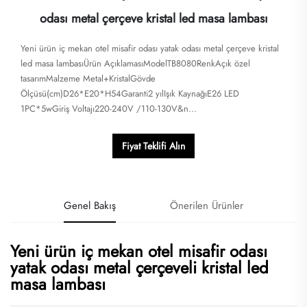
odası metal çerçeve kristal led masa lambası
Yeni ürün iç mekan otel misafir odası yatak odası metal çerçeve kristal
led masa lambasıÜrün AçıklamasıModelTB8080RenkAçık özel
tasarımMalzeme Metal+KristalGövde
Ölçüsü(cm)D26*E20*H54Garanti2 yılIşık KaynağıE26 LED
1PC*5wGiriş Voltajı220-240V /110-130V&n...
Fiyat Teklifi Alın
Genel Bakış
Önerilen Ürünler
Yeni ürün iç mekan otel misafir odası
yatak odası metal çerçeveli kristal led
masa lambası