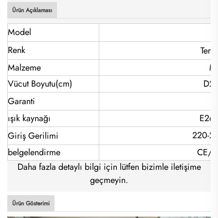
Ürün Açıklaması
Model
Renk
Temi
Malzeme
Me
Vücut Boyutu(cm)
D2
Garanti
ışık kaynağı
E26
220-2
Giriş Gerilimi
belgelendirme
CE/V
Daha fazla detaylı bilgi için lütfen bizimle iletişime
geçmeyin.
Ürün Gösterimi