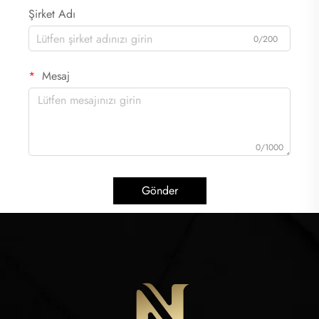
Şirket Adı
0/200
Mesaj
0/1000
Gönder