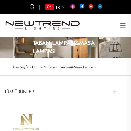
|
TR
TABAN LAMPASI&MASA
LAMPASI
>
Ana Sayfa>
Ürünler
Taban Lampası&Masa Lampası
TÜM ÜRÜNLER