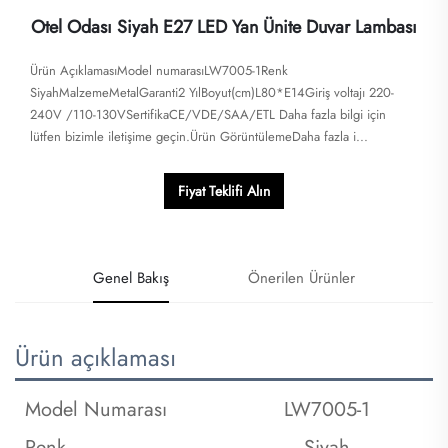
Otel Odası Siyah E27 LED Yan Ünite Duvar Lambası
Ürün AçıklamasıModel numarasıLW7005-1Renk
SiyahMalzemeMetalGaranti2 YılBoyut(cm)L80*E14Giriş voltajı 220-
240V /110-130VSertifikaCE/VDE/SAA/ETL Daha fazla bilgi için
lütfen bizimle iletişime geçin.Ürün GörüntülemeDaha fazla i...
Fiyat Teklifi Alın
Genel Bakış
Önerilen Ürünler
Ürün açıklaması
Model Numarası
LW7005-1
Renk
Siyah