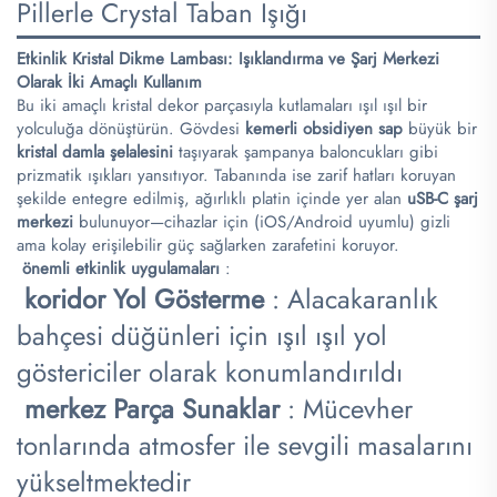
Pillerle Crystal Taban Işığı
Etkinlik Kristal Dikme Lambası: Işıklandırma ve Şarj Merkezi
Olarak İki Amaçlı Kullanım
Bu iki amaçlı kristal dekor parçasıyla kutlamaları ışıl ışıl bir
yolculuğa dönüştürün. Gövdesi
kemerli obsidiyen sap
büyük bir
kristal damla şelalesini
taşıyarak şampanya baloncukları gibi
prizmatik ışıkları yansıtıyor. Tabanında ise zarif hatları koruyan
şekilde entegre edilmiş, ağırlıklı platin içinde yer alan
uSB-C şarj
merkezi
bulunuyor—cihazlar için (iOS/Android uyumlu) gizli
ama kolay erişilebilir güç sağlarken zarafetini koruyor.
​
önemli etkinlik uygulamaları
:
​
koridor Yol Gösterme
: Alacakaranlık
bahçesi düğünleri için ışıl ışıl yol
göstericiler olarak konumlandırıldı
​
merkez Parça Sunaklar
: Mücevher
tonlarında atmosfer ile sevgili masalarını
yükseltmektedir