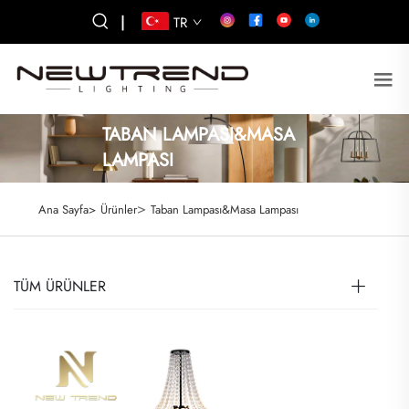
|
TR
TABAN LAMPASI&MASA
LAMPASI
>
Ana Sayfa>
Ürünler
Taban Lampası&Masa Lampası
TÜM ÜRÜNLER