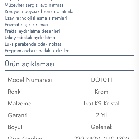
Mücevher sergisi aydınlatması
Koruyucu boyasız bronz donatımlar
Uzay teknolojisi asma sistemleri
Prizmatik ışık kırılması
Fraktal aydınlatma desenleri
Dikey tabakalı aydınlatma
Lüks perakende odak noktası
Programlanabilir parlaklık dizileri
Ürün açıklaması
Model Numarası
DO1011
Renk
Krom
Malzeme
Iro+K9 Kristal
Garanti
2 Yıl
Boyut
Gelenek
Giriş Gerilimi
220-240V /110-130V