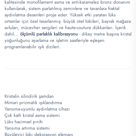
kalitesinde monofilament asma ve anti-karamelez bronz donanım
kullanılarak, sistem parlatılmış zeminlere ve tavanlara fraktal
aydınlatma desenleri proje eder. Yüksek etki yaratan lüks
ortamlar için özel tasarlanmış: büyük otel lobileri, bayrak mağaza
avluları, mücevher sergileri ve haute-couture dükkanları. İçerik
dahil...
ölçümlü parlaklık kalibrasyonu
- dikey metre başına kristal
yoğunluğunu ayarlama ve işletim saatleriyle eşleşen
programlanabilir ışık dizileri.
​
​
Kristalin silindirik şamdan
Mimari prizmatik ışıklandırma
Yansıma-uyumlu aydınlatma cihazı
Çok katlı kristal asma sistemi
Lüks hacimsel pırıltı
Yansıma artırma sistemi
Büyüleyici lobı dekorasyon elemanı