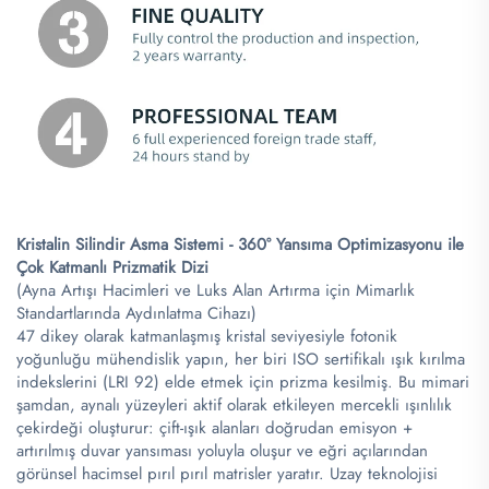
Kristalin Silindir Asma Sistemi - 360° Yansıma Optimizasyonu ile
Çok Katmanlı Prizmatik Dizi​
(Ayna Artışı Hacimleri ve Luks Alan Artırma için Mimarlık
Standartlarında Aydınlatma Cihazı)
47 dikey olarak katmanlaşmış kristal seviyesiyle fotonik
yoğunluğu mühendislik yapın, her biri ISO sertifikalı ışık kırılma
indekslerini (LRI 92) elde etmek için prizma kesilmiş. Bu mimari
şamdan, aynalı yüzeyleri aktif olarak etkileyen mercekli ışınlılık
çekirdeği oluşturur: çift-ışık alanları doğrudan emisyon +
artırılmış duvar yansıması yoluyla oluşur ve eğri açılarından
görünsel hacimsel pırıl pırıl matrisler yaratır. Uzay teknolojisi