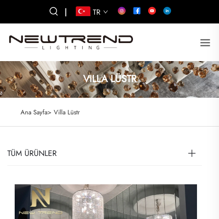
|
TR
VILLA LÜSTR
Ana Sayfa>
Villa Lüstr
TÜM ÜRÜNLER