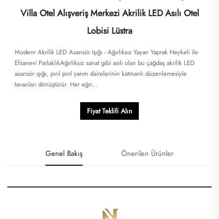
Villa Otel Alışveriş Merkezi Akrilik LED Asılı Otel
Lobisi Lüstra
Modern Akrilik LED Asansör Işığı - Ağırlıksız Yayan Yaprak Heykeli ile
Efsanevi Parlaklık​​Ağırlıksız sanat gibi asılı olan bu çağdaş akrilik LED
asansör ışığı, pırıl pırıl yarım dairelerinin katmanlı düzenlemesiyle
tavanları dönüştürür. Her eğri...
Fiyat Teklifi Alın
Genel Bakış
Önerilen Ürünler