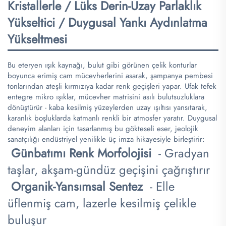
Kristallerle / Lüks Derin-Uzay Parlaklık
Yükseltici / Duygusal Yankı Aydınlatma
Yükseltmesi​
Bu eteryen ışık kaynağı, bulut gibi görünen çelik konturlar
boyunca erimiş cam mücevherlerini asarak, şampanya pembesi
tonlarından ateşli kırmızıya kadar renk geçişleri yapar. Ufak tefek
entegre mikro ışıklar, mücevher matrisini asılı bulutsuzluklara
dönüştürür - kaba kesilmiş yüzeylerden uzay ışıltısı yansıtarak,
karanlık boşluklarda katmanlı renkli bir atmosfer yaratır. Duygusal
deneyim alanları için tasarlanmış bu gökteseli eser, jeolojik
sanatçılığı endüstriyel yenilikle üç imza hikayesiyle birleştirir:
​
​Günbatımı Renk Morfolojisi​
​ - Gradyan
taşlar, akşam-gündüz geçişini çağrıştırır
​
​Organik-Yansımsal Sentez​
​ - Elle
üflenmiş cam, lazerle kesilmiş çelikle
buluşur