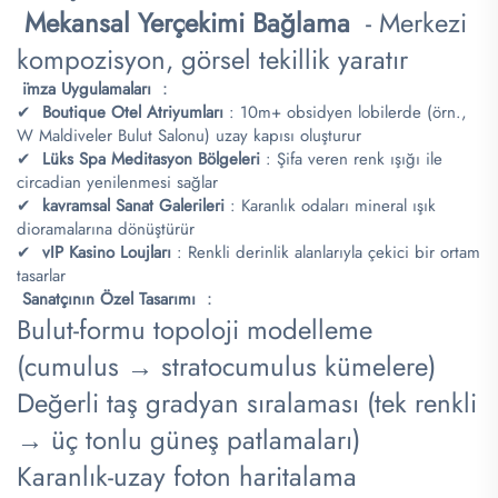
​
​Mekansal Yerçekimi Bağlama​
​ - Merkezi
kompozisyon, görsel tekillik yaratır
​
i̇mza Uygulamaları
：
✔ ​
​Boutique Otel Atriyumları​
​: 10m+ obsidyen lobilerde (örn.,
W Maldiveler Bulut Salonu) uzay kapısı oluşturur
✔ ​
​Lüks Spa Meditasyon Bölgeleri​
: Şifa veren renk ışığı ile
circadian yenilenmesi sağlar
✔ ​
kavramsal Sanat Galerileri
: Karanlık odaları mineral ışık
dioramalarına dönüştürür
✔ ​
vIP Kasino Loujları
: Renkli derinlik alanlarıyla çekici bir ortam
tasarlar
​
​Sanatçının Özel Tasarımı​
：
Bulut-formu topoloji modelleme
(cumulus → stratocumulus kümelere)
Değerli taş gradyan sıralaması (tek renkli
→ üç tonlu güneş patlamaları)
Karanlık-uzay foton haritalama