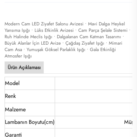
Modern Cam LED Ziyafet Salonu Avizesi • Mavi Dalga Heykel
Yansıma Işığı • Lüks Etkinlik Avizesi • Cam Parça Şelale Sistemi •
Ruh Halinde Meclis Işığı • Dalgalanan Cam Katman Tasarımı •
Büyük Alanlar İçin LED Avize • Çağdaş Ziyafet Işığı • Mimari
Cam Asa • Yumuşak Göksel Parlaklık Işığı • Gala Etkinliği
Atmosfer Işığı
Ürün Açıklaması
Model
Renk
Malzeme
Lambanın Boyutu(cm)
Müşte
Garanti