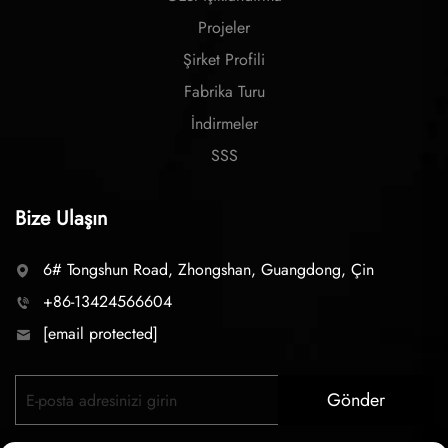
Projeler
Şirket Profili
Fabrika Turu
İndirmeler
SSS
Bize Ulaşın
6# Tongshun Road, Zhongshan, Guangdong, Çin
+86-13424566604
[email protected]
Gönder