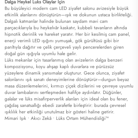
Dalga Heykel Luks Olaylar İçin​
Bu büyüleyici modern cam LED ziyafet salonu avizesiyle büyük
etkinlik alanlarını dönüştürün—ışık ve dokunun ustaca birlikteliği.
Dalgalı katmanlar halinde bulunan saydam mavi cam
parçacıklarıyla bu heykelvâr kaskatır, kubbeli tavanların altında
hipnotik derinlik ve hareket yaratır. Her bir kesilmiş cam panel,
enerji verimli LED ışığını yumuşak, gök gürültüsü gibi bir
parıltıyla dağıtır ve çelik çerçeveli yaylı pencerelerden giren
doğal gün ışığıyla uyumlu hale gelir.
Lüks mekanlar için tasarlanmış olan avizelerin dalga benzeri
kompozisyonu, koyu ahşap kaplı duvarlara ve pürüzsüz
yüzeylere dinamik yansımalar oluşturur. Gece olunca, ziyafet
salonlarını ışık sanatı deneyimlerine dönüştürür—durgun beyaz
masa düzenlemelerini, kırmızı çiçek dizilerini ve çevreye uyumlu
duvar lambalarını sertleşmeden hafifçe aydınlatır. Düğünler,
galalar ve lüks misafirperverlik alanları için ideal olan bu fener,
çağdaş sanatsallığı ebedi zarafetle birleştirir: burada çevresel
ışıklılık her etkinliği unutulmaz bir gösteri haline getirir.
Mimari Işık • Akıcı Zekâ • Lüks Ortam Mühendisliği™