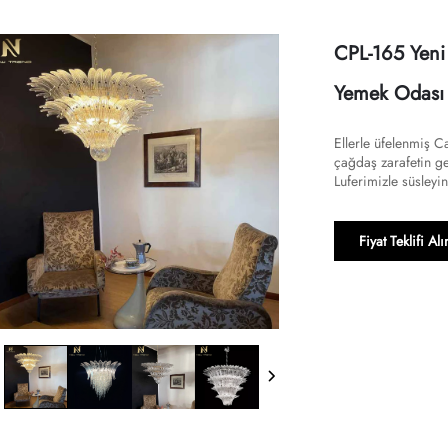
CPL-165 Yen
Yemek Odası V
Ellerle üfelenmiş C
çağdaş zarafetin g
Luferimizle süsleyin.
Fiyat Teklifi Alı