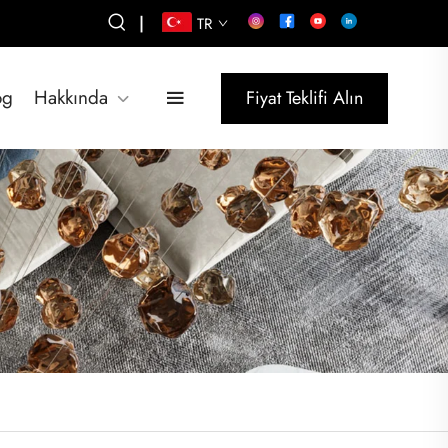
|
TR
og
Hakkında
Fiyat Teklifi Alın