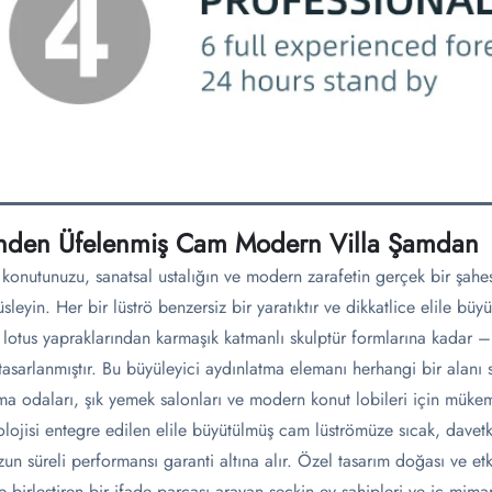
inden Üfelenmiş Cam Modern Villa Şamdan
 konutunuzu, sanatsal ustalığın ve modern zarafetin gerçek bir şah
süsleyin. Her bir lüströ benzersiz bir yaratıktır ve dikkatlice elile 
f lotus yapraklarından karmaşık katmanlı skulptür formlarına kadar –
 tasarlanmıştır. Bu büyüleyici aydınlatma elemanı herhangi bir alanı sof
ma odaları, şık yemek salonları ve modern konut lobileri için mükem
olojisi entegre edilen elile büyütülmüş cam lüströmüze sıcak, davetka
zun süreli performansı garanti altına alır. Özel tasarım doğası ve etk
le birleştiren bir ifade parçası arayan seçkin ev sahipleri ve iç mimar