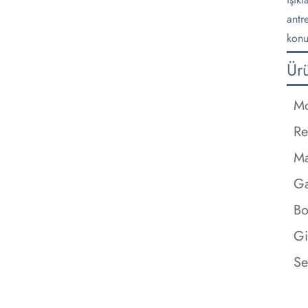
antr
konu
Ür
Mo
Re
M
Ga
Bo
Gi
Se