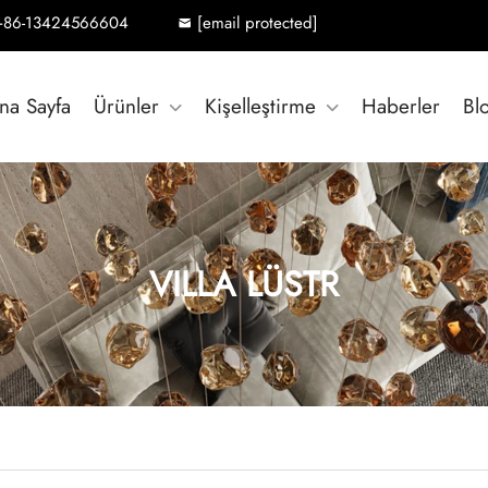
+86-13424566604
[email protected]
na Sayfa
Ürünler
Kişelleştirme
Haberler
Bl
VILLA LÜSTR