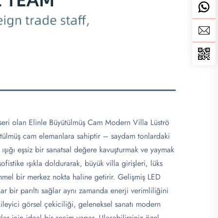
eseri olan Elinle Büyütülmüş Cam Modern Villa Lüströ
büyütülmüş cam elemanlara sahiptir – saydam tonlardaki
 ışığı eşsiz bir sanatsal değere kavuşturmak ve yaymak
istike ışıkla doldurarak, büyük villa girişleri, lüks
mel bir merkez nokta haline getirir. Gelişmiş LED
r bir parıltı sağlar aynı zamanda enerji verimliliğini
ileyici görsel çekiciliği, geleneksel sanatı modern
lar için ideal bir seçim yapar. Ulaşabilirsiniz özel