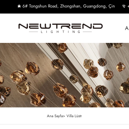
6# Tongshun Road, Zhongshan, Guangdong, Çin
A
Ana Sayfa>
Villa Lüstr