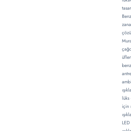
tasa
Benz
zana
çözü
Mura
çağd
üfle
benz
antr
ambi
ışık
lüks
için
ışık
LED 
ışık