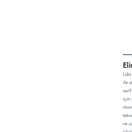
El
Lüks
ile 
zari
için
otur
tekn
ve u
lüks