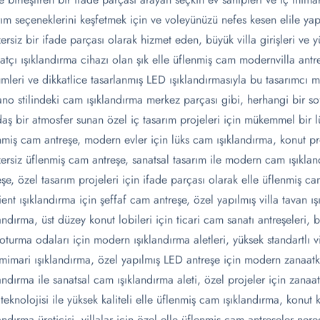
rım seçeneklerini keşfetmek için ve voleyünüzü nefes kesen elile yap
ersiz bir ifade parçası olarak hizmet eden, büyük villa girişleri ve yü
atçı ışıklandırma cihazı olan şık elle üflenmiş cam modernvilla antr
mleri ve dikkatlice tasarlanmış LED ışıklandırmasıyla bu tasarımcı 
no stilindeki cam ışıklandırma merkez parçası gibi, herhangi bir sof
aş bir atmosfer sunan özel iç tasarım projeleri için mükemmel bir lü
nmiş cam antreşe, modern evler için lüks cam ışıklandırma, konut pro
ersiz üflenmiş cam antreşe, sanatsal tasarım ile modern cam ışıkla
eşe, özel tasarım projeleri için ifade parçası olarak elle üflenmiş c
ent ışıklandırma için şeffaf cam antreşe, özel yapılmış villa tavan ı
landırma, üst düzey konut lobileri için ticari cam sanatı antreşeleri, bü
 oturma odaları için modern ışıklandırma aletleri, yüksek standartlı vi
 mimari ışıklandırma, özel yapılmış LED antreşe için modern zanaatk
landırma ile sanatsal cam ışıklandırma aleti, özel projeler için zana
teknolojisi ile yüksek kaliteli elle üflenmiş cam ışıklandırma, konut 
landırma üreticisi, villalar için özel elle üflenmiş cam antreşeler ner