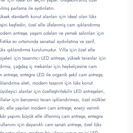
ılmış parlama ile aydınlatın.
ksek standartlı konut alanları için ideal olan lüks
eşini keşfedin; özel elle üfelenmiş cam ışıklandırma
modern antreşe, yaşam odaları ve yemek salonları için
istike ev ortamında sanatsal aydınlatma ve zarif,
ks ışıklandırma kurulumudur. Villa için özel elle
jeleri için tasarımcı LED antreşe, yüksek tavanlar için
ndırma, çağdaş iç mekanlar için heykelçesine cam
am antreşe, entegre LED ile organik şekil cam antreşe,
şıklandırma aleti, modern tasarım için lüks konut
yüleyici alanlar için özelleştirilebilir LED antreşeleri,
llalar için benzersiz tavan ışıklandırması, özel mülkler
âr, elle yapılan modern cam antreşe, enerji verimli
atkâr yapımı büyük elle üflenmiş cam antreşe, entegre
kullanımı için dayanıklı cam sanatı antreşe, özel lüks
ede satın alınır, modern bir vilaya uygun en iyi LED