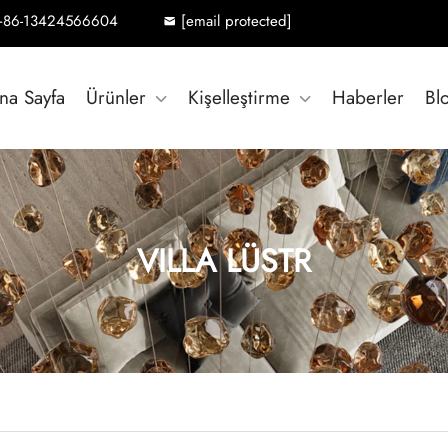
+86-13424566604
[email protected]
na Sayfa
Ürünler
Kişelleştirme
Haberler
Bl
VILLA LÜSTR