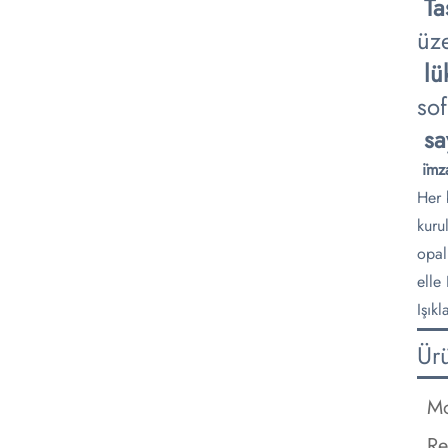
​
​T
üze
​
lü
sof
​
sa
​
i̇mz
Her 
kuru
opal
elle
Işık
Ür
Mo
Re