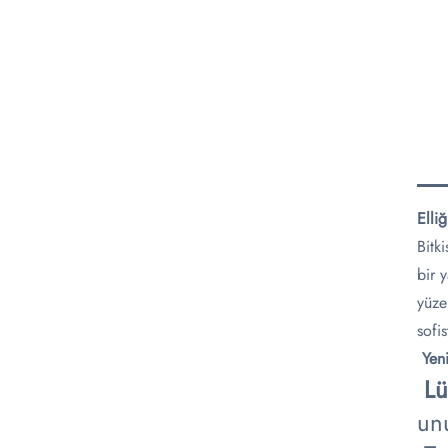
Elli
Bitk
bir 
yüze
sofi
​
​Yen
​
​L
unu