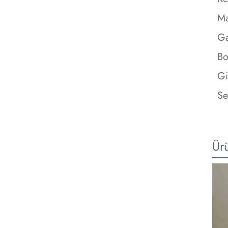
M
Ga
Bo
Gi
Se
Ür