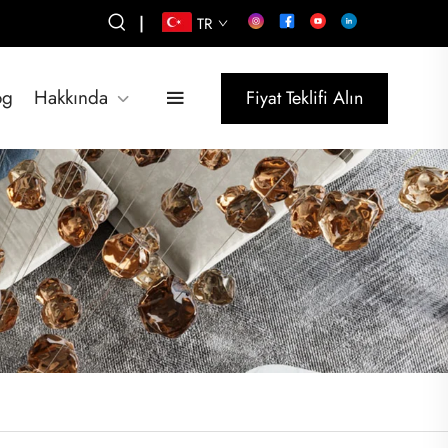
|
TR
og
Hakkında
Fiyat Teklifi Alın