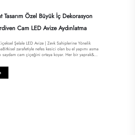
t Tasarım Özel Büyük İç Dekorasyon
erdiven Cam LED Avize Aydınlatma
çeksel Şelale LED Avize | Zevk Sahiplerine Yönelik
​​Bitkisel zarafetiyle nefes kesici olan bu el yapımı asma
ı saydam cam çiçeğini ortaya koyar. Her bir yaprak&...
n