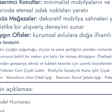
asarımci Konutlar:​
minimalist mobilyaların ve h
rinde etereal odak noktaları yaratır
küs Mağazalar:
dekoratif mobilya sahneleri y
istike bir alışveriş deneyimi sunar
ygın Ofisler:
kurumsal avlulara doğa ilhamlı 
a Sanatçılık:
bir çiçeğin yoğunluğu, ölçüsü ve asma şairliğinin yeniden canland
lumunuz belirli bir mekan için kalıcı bir mirasa dönüşüyor.
Özelleşti
ından şampanya altına) ve kubbeli tavanlar için uyumlu boyutlandırm
 Füllenen Cam Çiçek Lüströ • Etrafçılla Sanatçılık Asma Işıklı Çiçek
ları • Monokrom Alan Odak Işığı • Tasarımci Konut Şelale Işığı • Pet
ün açıklaması
del Numarası
nk