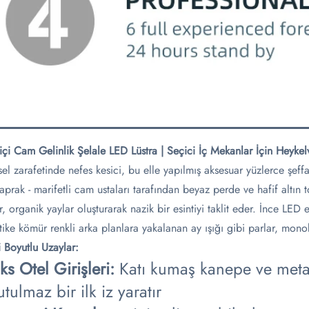
ğiçi Cam Gelinlik Şelale LED Lüstra | Seçici İç Mekanlar İçin Heyke
isel zarafetinde nefes kesici, bu elle yapılmış aksesuar yüzlerce şeff
yaprak - marifetli cam ustaları tarafından beyaz perde ve hafif altın 
r, organik yaylar oluşturarak nazik bir esintiyi taklit eder. İnce LED
stike kömür renkli arka planlara yakalanan ay ışığı gibi parlar, mon
i Boyutlu Uzaylar:​
üks Otel Girişleri:​
​Katı kumaş kanepe ve metal
tulmaz bir ilk iz yaratır