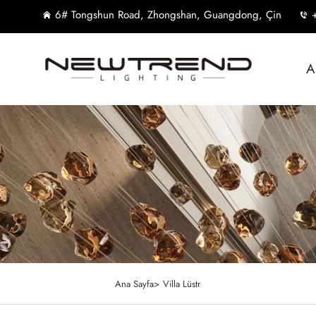
6# Tongshun Road, Zhongshan, Guangdong, Çin
A
Ana Sayfa>
Villa Lüstr