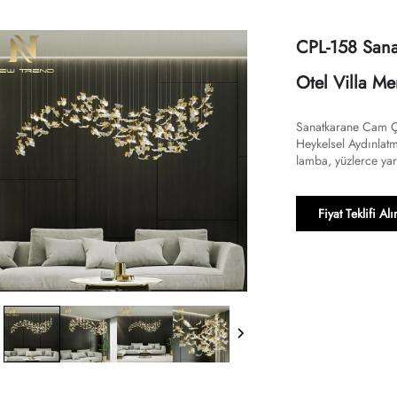
CPL-158 Sana
Otel Villa M
Sanatkarane Cam Çi
Heykelsel Aydınlatma
lamba, yüzlerce yar
Fiyat Teklifi Alı