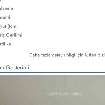
alzeme
ranti
yut ((cm)
riş Gerilimi
rtifika
Daha fazla detaylı bilgi için lütfen bi
ün Gösterimi