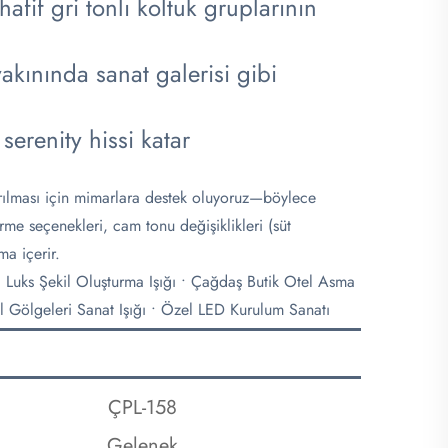
afif gri tonlı koltuk gruplarının
akınında sanat galerisi gibi
serenity hissi katar
ırılması için mimarlara destek oluyoruz—böylece
rme seçenekleri, cam tonu değişiklikleri (süt
a içerir.
 • Luks Şekil Oluşturma Işığı • Çağdaş Butik Otel Asma
al Gölgeleri Sanat Işığı • Özel LED Kurulum Sanatı
ÇPL-158
Gelenek