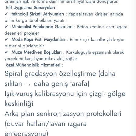
ortamları ışık ve forma dair immersif tiyatrolara dönüştürür.
​
​Elit Uygulama Senaryoları​
:
✔ ​
teknoloji Şirketi Atriyumları
​: Yapısal tavan kirişleri altında
bilim kurgu tünel etkileri yaratır
✔ ​
​Minimalist Perakende Galerileri​
​: Beton zemine lazer-ızgara
desenleri projeler
✔ ​
​Moda Koşu Pisti Meydanları​
​: Ritmik ışık kanallarıyla koştur
pistlerini güçlendirir
✔ ​
​Müze Merdiven Boşlukları​
​: Korkuluğuyla eşzamanlı olarak
yerçekimi karşılayan dikey akış sağlar
​
özel Mühendislik Hizmetleri
:
Spiral gradasyon özelleştirme (daha
sıktan → daha geniş tarafa)
Işık-vuruş kalibrasyonu için çizgi- gölge
keskinliği
Arka plan senkronizasyon protokolleri
(duvar hatları/tavan ızgara
entegrasyonu)