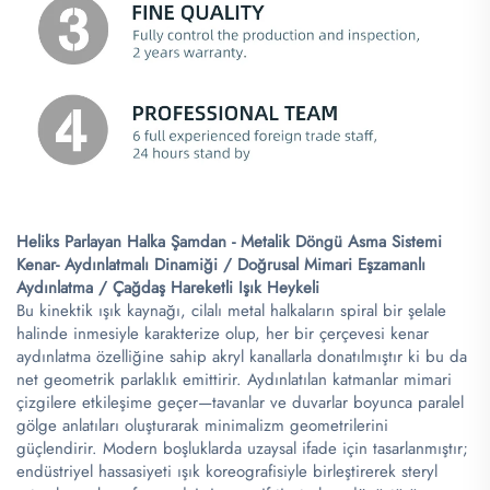
Heliks Parlayan Halka Şamdan - Metalik Döngü Asma Sistemi
Kenar- Aydınlatmalı Dinamiği / Doğrusal Mimari Eşzamanlı
Aydınlatma / Çağdaş Hareketli Işık Heykeli
Bu kinektik ışık kaynağı, cilalı metal halkaların spiral bir şelale
halinde inmesiyle karakterize olup, her bir çerçevesi kenar
aydınlatma özelliğine sahip akryl kanallarla donatılmıştır ki bu da
net geometrik parlaklık emittirir. Aydınlatılan katmanlar mimari
çizgilere etkileşime geçer—tavanlar ve duvarlar boyunca paralel
gölge anlatıları oluşturarak minimalizm geometrilerini
güçlendirir. Modern boşluklarda uzaysal ifade için tasarlanmıştır;
endüstriyel hassasiyeti ışık koreografisiyle birleştirerek steryl