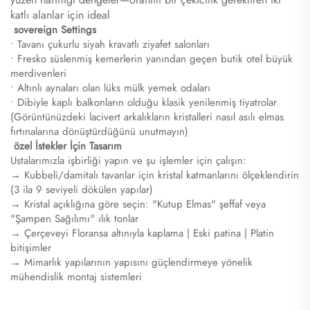
katlı alanlar için ideal
​
sovereign Settings
• Tavanı çukurlu siyah kravatlı ziyafet salonları
• Fresko süslenmiş kemerlerin yanından geçen butik otel büyük
merdivenleri
• Altınlı aynaları olan lüks mülk yemek odaları
• Dibiyle kaplı balkonların olduğu klasik yenilenmiş tiyatrolar
(Görüntünüzdeki lacivert arkalıkların kristalleri nasıl asılı elmas
fırtınalarına dönüştürdüğünü unutmayın)
​
özel İstekler İçin Tasarım
Ustalarımızla işbirliği yapın ve şu işlemler için çalışın:
→ Kubbeli/damitalı tavanlar için kristal katmanlarını ölçeklendirin
(3 ila 9 seviyeli dökülen yapılar)
→ Kristal açıklığına göre seçin: "Kutup Elmas" şeffaf veya
"Şampen Sağılımı" ılık tonlar
→ Çerçeveyi Floransa altınıyla kaplama | Eski patina | Platin
bitişimler
→ Mimarlık yapılarının yapısını güçlendirmeye yönelik
mühendislik montaj sistemleri