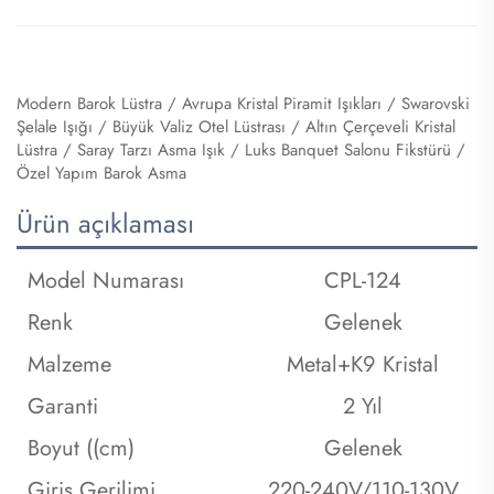
Modern Barok Lüstra / Avrupa Kristal Piramit Işıkları / Swarovski
Şelale Işığı / Büyük Valiz Otel Lüstrası / Altın Çerçeveli Kristal
Lüstra / Saray Tarzı Asma Işık / Luks Banquet Salonu Fikstürü /
Özel Yapım Barok Asma
Ürün açıklaması
Model Numarası
CPL-124
Renk
Gelenek
Malzeme
Metal+K9 Kristal
Garanti
2 Yıl
Boyut ((cm)
Gelenek
Giriş Gerilimi
220-240V/110-130V