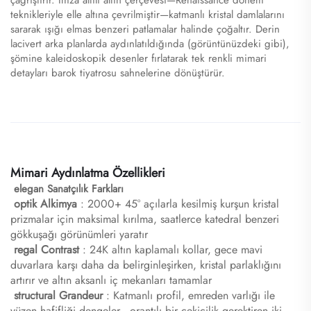
çağrıştırır. İmza altılı altın çerçevesi—Renaissance dönem
teknikleriyle elle altına çevrilmiştir—katmanlı kristal damlalarını
sararak ışığı elmas benzeri patlamalar halinde çoğaltır. Derin
lacivert arka planlarda aydınlatıldığında (görüntünüzdeki gibi),
şömine kaleidoskopik desenler fırlatarak tek renkli mimari
detayları barok tiyatrosu sahnelerine dönüştürür.
Mimari Aydınlatma Özellikleri
​
elegan Sanatçılık Farkları
​
optik Alkimya
: 2000+ 45° açılarla kesilmiş kurşun kristal
prizmalar için maksimal kırılma, saatlerce katedral benzeri
gökkuşağı görünümleri yaratır
​
regal Contrast
: 24K altın kaplamalı kollar, gece mavi
duvarlara karşı daha da belirginleşirken, kristal parlaklığını
artırır ve altın aksanlı iç mekanları tamamlar
​
structural Grandeur
: Katmanlı profil, emreden varlığı ile
yüzen hafifliği dengeler—orantılı bir çekicilik gerektiren iki