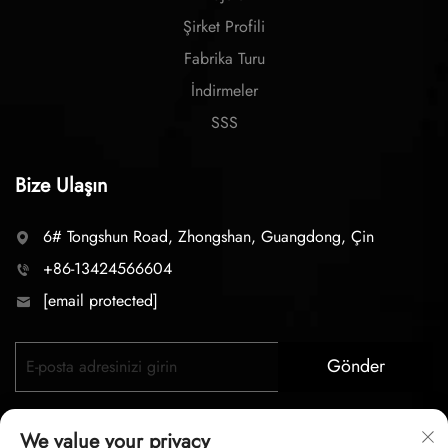
Şirket Profili
Fabrika Turu
İndirmeler
SSS
Bize Ulaşın
6# Tongshun Road, Zhongshan, Guangdong, Çin
+86-13424566604
[email protected]
Gönder
We value your privacy