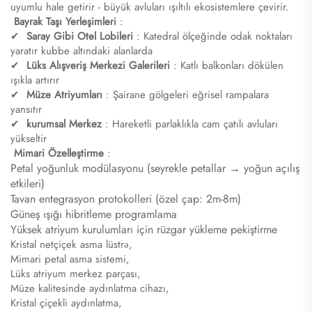
uyumlu hale getirir - büyük avluları ışıltılı ekosistemlere çevirir.
​
​Bayrak Taşı Yerleşimleri​
:
✔ ​
​Saray Gibi Otel Lobileri​
​: Katedral ölçeğinde odak noktaları
yaratır kubbe altındaki alanlarda
✔ ​
​Lüks Alışveriş Merkezi Galerileri​
​: Katlı balkonları dökülen
ışıkla artırır
✔ ​
​Müze Atriyumları​
​: Şairane gölgeleri eğrisel rampalara
yansıtır
✔ ​
kurumsal Merkez
​: Hareketli parlaklıkla cam çatılı avluları
yükseltir
​
​Mimari Özelleştirme​
:
Petal yoğunluk modülasyonu (seyrekle petallar → yoğun açılış
etkileri)
Tavan entegrasyon protokolleri (özel çap: 2m-8m)
Güneş ışığı hibritleme programlama
Yüksek atriyum kurulumları için rüzgar yükleme pekiştirme​
Kristal netçiçek asma lüstrə,
Mimari petal asma sistemi,
Lüks atriyum merkez parçası,
Müze kalitesinde aydınlatma cihazı,
Kristal çiçekli aydınlatma,