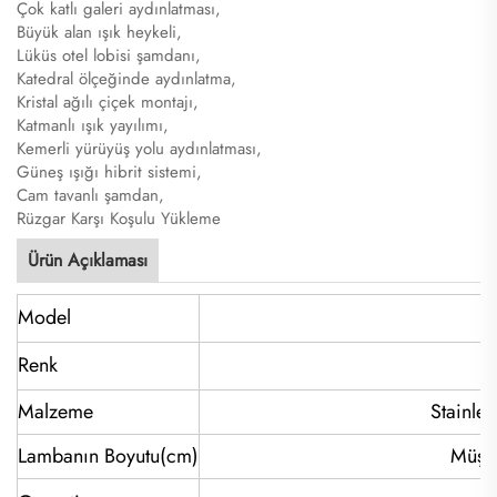
Çok katlı galeri aydınlatması,
Büyük alan ışık heykeli,
Lüküs otel lobisi şamdanı,
Katedral ölçeğinde aydınlatma,
Kristal ağılı çiçek montajı,
Katmanlı ışık yayılımı,
Kemerli yürüyüş yolu aydınlatması,
Güneş ışığı hibrit sistemi,
Cam tavanlı şamdan,
Rüzgar Karşı Koşulu Yükleme
Ürün Açıklaması
Model
Renk
Malzeme
Stainles
Lambanın Boyutu(cm)
Müşte