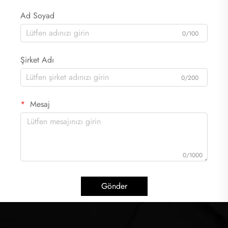
Ad Soyad
0/100
Şirket Adı
0/200
Mesaj
0/1000
Gönder