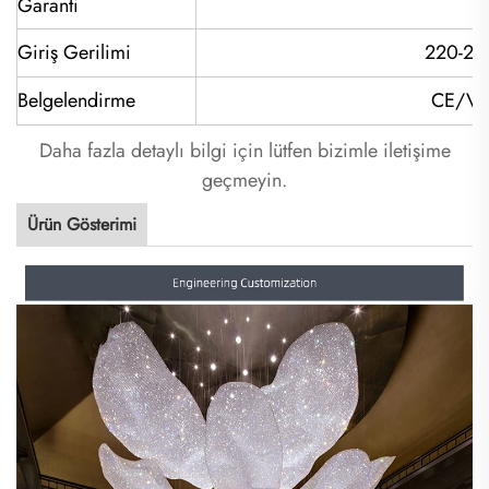
Garanti
Giriş Gerilimi
220-24
Belgelendirme
CE/VD
Daha fazla detaylı bilgi için lütfen bizimle iletişime
geçmeyin.
Ürün Gösterimi