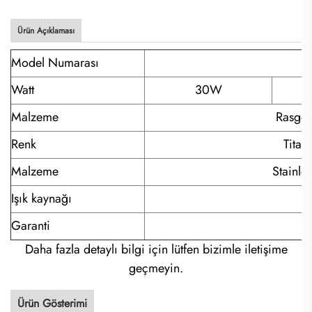
Ürün Açıklaması
Model Numarası
Watt
30W
Malzeme
Rasgele
Renk
Titan
Malzeme
Stainle
Işık kaynağı
Garanti
Daha fazla detaylı bilgi için lütfen bizimle iletişime
geçmeyin.
Ürün Gösterimi