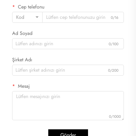
Cep telefonu
Kod
0/16
Ad Soyad
0/100
Şirket Adı
0/200
Mesaj
0/1000
Gönder