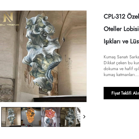
CPL-312 Özel
Oteller Lobi
Işıkları ve Lüs
Kumaş Sanatı Sarka
Dikkat çeken bu ku
dokuma ve hafif ışı
kumaş katmanları...
Fiyat Teklifi Alı