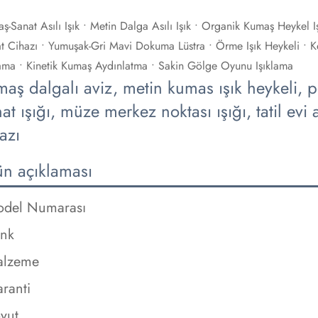
ş-Sanat Asılı Işık • Metin Dalga Asılı Işık • Organik Kumaş Heykel Iş
t Cihazı • Yumuşak-Gri Mavi Dokuma Lüstra • Örme Işık Heykeli • K
lama • Kinetik Kumaş Aydınlatma • Sakin Gölge Oyunu Işıklama
aş dalgalı aviz, metin kumas ışık heykeli, pe
at ışığı, müze merkez noktası ışığı, tatil evi 
azı
ün açıklaması
del Numarası
nk
alzeme
ranti
yut