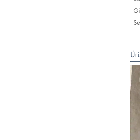
Gi
Se
Ür