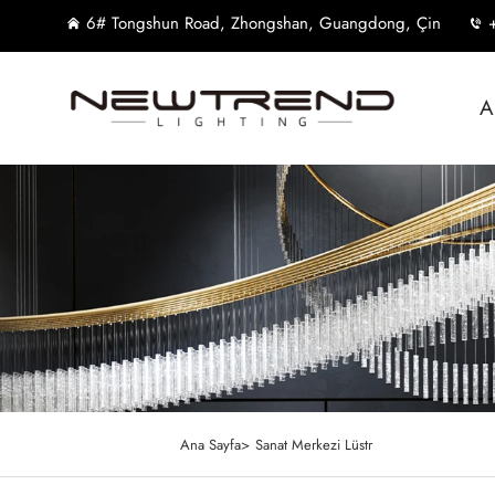
6# Tongshun Road, Zhongshan, Guangdong, Çin
A
Ana Sayfa>
Sanat Merkezi Lüstr