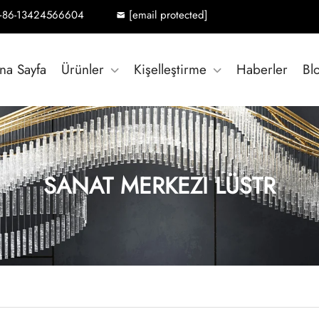
+86-13424566604
[email protected]
na Sayfa
Ürünler
Kişelleştirme
Haberler
Bl
SANAT MERKEZI LÜSTR