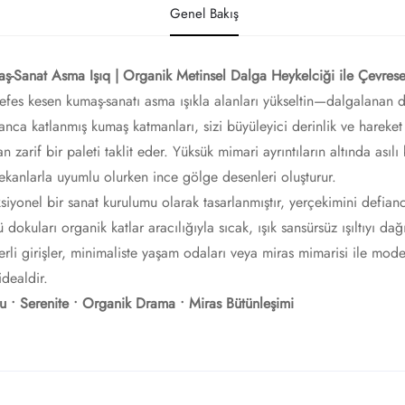
Genel Bakış
ş-Sanat Asma Işıq | Organik Metinsel Dalga Heykelciği ile Çevresel 
efes kesen kumaş-sanatı asma ışıkla alanları yükseltin—dalgalanan do
nca katlanmış kumaş katmanları, sizi büyüleyici derinlik ve hareket
an zarif bir paleti taklit eder. Yüksük mimari ayrıntıların altında ası
ekanlarla uyumlu olurken ince gölge desenleri oluşturur.
siyonel bir sanat kurulumu olarak tasarlanmıştır, yerçekimini defian
 dokuları organik katlar aracılığıyla sıcak, ışık sansürsüz ışıltıyı dağ
rli girişler, minimaliste yaşam odaları veya miras mimarisi ile moder
idealdir.
u • Serenite • Organik Drama • Miras Bütünleşimi