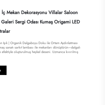
 İç Mekan Dekorasyonu Villalar Saloon
si Galeri Sergi Odası Kumaş Origami LED
tralar
n Işık | Organik Dalgaboyu Doku ile Ortam Aydınlatması​​
maş sanatı sarkıt lambası ile mekanları dönüştürün—dalgalı
k efektiyle oluşturulmuş heykel deseni. Uzmanca kıvırılmış
n