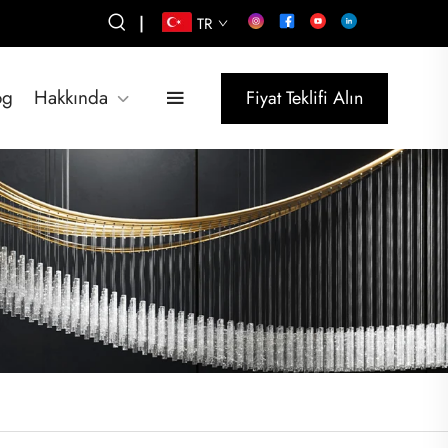
|
TR
og
Hakkında
Fiyat Teklifi Alın