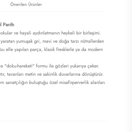
Önerilen Ürünler
Parıltı​
kular ve hayali aydınlatmanın heykeli bir birleşimi.
 yaratan yumuşak gri, mavi ve doğa tarzı nötrallerden
lı bu elle yapılan parça, klasik fresklerle ya da modern
ce "doku-hareketi" formu ile gözleri yukarıya çeker.
ıtır, tavanları metin ve sakinlik duvarlarına dönüştürür.
n sanatçılığın buluştuğu özel misafirperverlik alanları