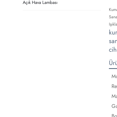
Açık Hava Lambası
Kuma
Sana
Işık
kum
san
cih
Ür
Mo
Re
M
Ga
Bo