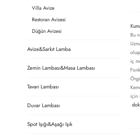
Villa Avize
Restoran Avizesi
Kuma
Düğün Avizesi
Bu n
Uzma
Avize&Sarkıt Lamba
oluş
iç m
Zemin Lambası&Masa Lambası
Fonk
Örgü
Tavan Lambası
Keme
için 
​
dok
Duvar Lambası
Spot Işığı&Aşağı Işık