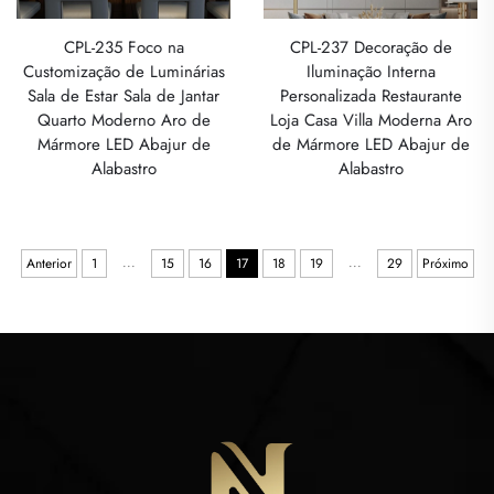
CPL-235 Foco na
CPL-237 Decoração de
Customização de Luminárias
Iluminação Interna
Sala de Estar Sala de Jantar
Personalizada Restaurante
Quarto Moderno Aro de
Loja Casa Villa Moderna Aro
Mármore LED Abajur de
de Mármore LED Abajur de
Alabastro
Alabastro
...
...
Anterior
1
15
16
17
18
19
29
Próximo